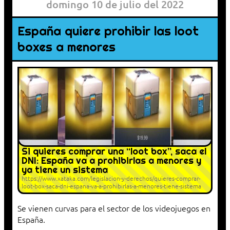
domingo 10 de julio del 2022
España quiere prohibir las loot
boxes a menores
Si quieres comprar una “loot box”, saca el
DNI: España va a prohibirlas a menores y
ya tiene un sistema
https://www.xataka.com/legislacion-y-derechos/quieres-comprar-
loot-box-saca-dni-espana-va-a-prohibirlas-a-menores-tiene-sistema
Se vienen curvas para el sector de los videojuegos en
España.