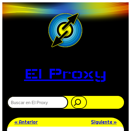
El Proxy
Buscar
« Anterior
Siguiente »