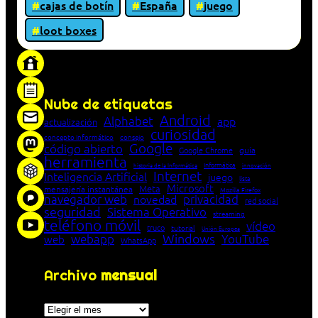
cajas de botín
España
juego
loot boxes
«Proxy: sistema que actúa como intermediario
entre cliente y servidor en una red»
Nube de etiquetas
Android
Alphabet
app
actualización
curiosidad
concepto informático
consejo
Google
código abierto
Google Chrome
guía
herramienta
Informática
historia de la Informática
innovación
Internet
Inteligencia Artificial
juego
lista
Microsoft
Meta
mensajería instantánea
Mozilla Firefox
navegador web
novedad
privacidad
red social
seguridad
Sistema Operativo
streaming
teléfono móvil
vídeo
truco
tutorial
Unión Europea
Windows
webapp
YouTube
web
WhatsApp
Archivo
mensual
Archivos