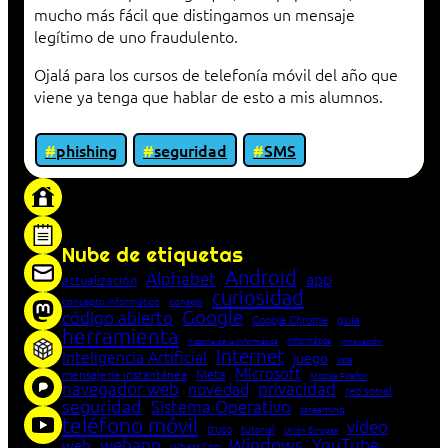
mucho más fácil que distingamos un mensaje
legítimo de uno fraudulento.
Ojalá para los cursos de telefonía móvil del año que
viene ya tenga que hablar de esto a mis alumnos.
phishing
seguridad
SMS
«Proxy: sistema que actúa como intermediario
entre cliente y servidor en una red»
Nube de etiquetas
Android
Alphabet
app
actualización
curiosidad
concepto informático
consejo
Google
código abierto
Google Chrome
guía
herramienta
Informática
historia de la Informática
innovación
Internet
Inteligencia Artificial
juego
lista
Microsoft
Meta
mensajería instantánea
Mozilla Firefox
navegador web
novedad
privacidad
red social
seguridad
Sistema Operativo
streaming
teléfono móvil
vídeo
truco
tutorial
Unión Europea
Windows
webapp
YouTube
web
WhatsApp