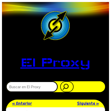
El Proxy
Buscar
« Anterior
Siguiente »