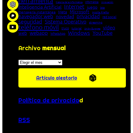
herramienta
Informática
historia de la Informática
innovación
Internet
Inteligencia Artificial
juego
lista
Microsoft
Meta
mensajería instantánea
Mozilla Firefox
navegador web
novedad
privacidad
red social
seguridad
Sistema Operativo
streaming
teléfono móvil
vídeo
truco
tutorial
Unión Europea
Windows
webapp
YouTube
web
WhatsApp
Archivo
mensual
Archivos
Artículo aleatorio
Política de privacida
d
RSS