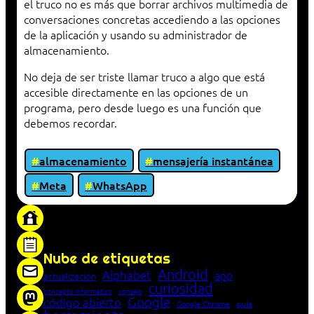
el truco no es más que borrar archivos multimedia de
conversaciones concretas accediendo a las opciones
de la aplicación y usando su administrador de
almacenamiento.
No deja de ser triste llamar truco a algo que está
accesible directamente en las opciones de un
programa, pero desde luego es una función que
debemos recordar.
almacenamiento
mensajería instantánea
Meta
WhatsApp
«Proxy: sistema que actúa como intermediario
entre cliente y servidor en una red»
Nube de etiquetas
Android
Alphabet
app
actualización
curiosidad
concepto informático
consejo
Google
código abierto
Google Chrome
guía