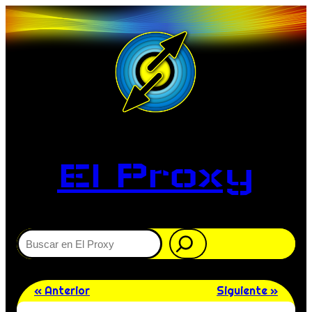
El Proxy
Buscar
« Anterior
Siguiente »