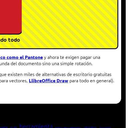
ado todo
y ahora te exigen pagar una
ico como el Pantone
funda del documento sino una simple rotación.
ue existen miles de alternativas de escritorio gratuitas
para vectores,
para todo en general).
LlibreOffice Draw
herramienta
hrome
guía
Informática
historia de la Informática
innovación