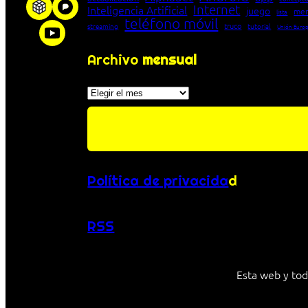
Internet
Inteligencia Artificial
juego
men
lista
teléfono móvil
truco
streaming
tutorial
Unión Euro
Archivo
mensual
Archivos
Política de privacida
d
RSS
Esta web y tod