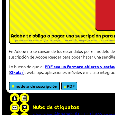
Adobe te obliga a pagar una suscripción para 
https://www.xataka.com/servicios/adobe-te-obliga-a-pagar-suscripcion-para-
En Adobe no se cansan de los escándalos por el modelo de
suscripción de Adobe Reader para poder hacer una sencilla
Lo bueno de que el
PDF sea un formato abierto y están
(
), webapps, aplicaciones móviles e incluso integra
Okular
modelo de suscripción
PDF
«Proxy: sistema que actúa como intermediar
Nube de etiquetas
Android
Alphabet
app
actualización
concepto