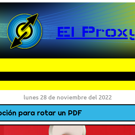
El Prox
lunes 28 de noviembre del 2022
pción para rotar un PDF