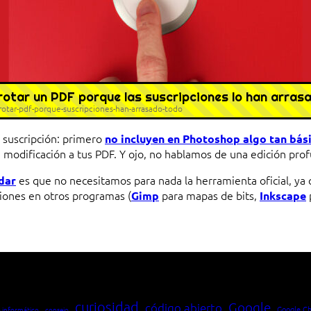
rotar un PDF porque las suscripciones lo han arras
rotar-pdf-porque-suscripciones-han-arrasado-todo
 suscripción: primero
no incluyen en Photoshop algo tan bás
 modificación a tus PDF. Y ojo, no hablamos de una edición pro
es que no necesitamos para nada la herramienta oficial, ya q
dar
ciones en otros programas (
para mapas de bits,
Gimp
Inkscape
io entre cliente y servidor en una red»
curiosidad
Google
código abierto
Google C
 informático
consejo