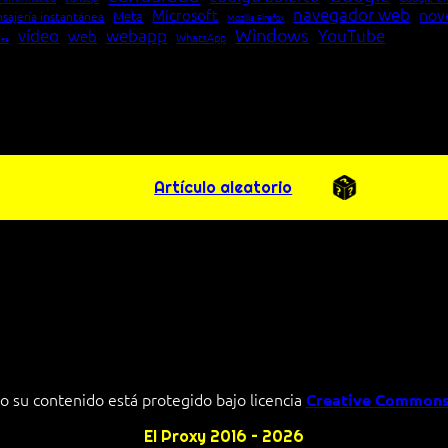
navegador web
nov
Microsoft
Meta
sajería instantánea
Mozilla Firefox
Windows
vídeo
webapp
YouTube
web
WhatsApp
pea
Artículo aleatorio
o su contenido está protegido bajo licencia
Creative Commons
El Proxy 2016 – 2026