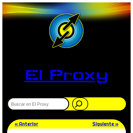
El Proxy
Buscar
« Anterior
Siguiente »