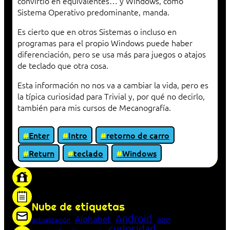
convirtió en equivalentes… y Windows, como
Sistema Operativo predominante, manda.
Es cierto que en otros Sistemas o incluso en
programas para el propio Windows puede haber
diferenciación, pero se usa más para juegos o atajos
de teclado que otra cosa.
Esta información no nos va a cambiar la vida, pero es
la típica curiosidad para Trivial y, por qué no decirlo,
también para mis cursos de Mecanografía.
Enter
Intro
retorno de carro
Return
teclado
Windows
«Proxy: sistema que actúa como intermediario
entre cliente y servidor en una red»
Nube de etiquetas
Android
Alphabet
app
actualización
curiosidad