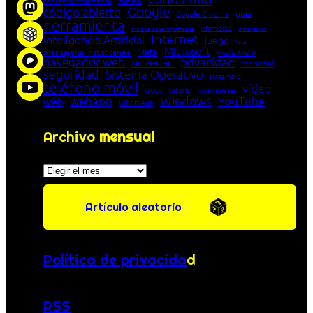
concepto informático
consejo
Google
código abierto
Google Chrome
guía
herramienta
Informática
historia de la Informática
innovación
Internet
Inteligencia Artificial
juego
lista
Microsoft
Meta
mensajería instantánea
Mozilla Firefox
navegador web
novedad
privacidad
red social
seguridad
Sistema Operativo
streaming
teléfono móvil
vídeo
truco
tutorial
Unión Europea
Windows
webapp
YouTube
web
WhatsApp
Archivo
mensual
Archivos
Artículo aleatorio
Política de privacida
d
RSS