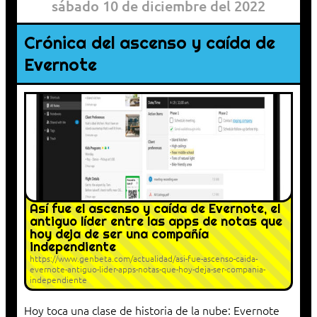
sábado 10 de diciembre del 2022
Crónica del ascenso y caída de
Evernote
Así fue el ascenso y caída de Evernote, el
antiguo líder entre las apps de notas que
hoy deja de ser una compañía
independiente
https://www.genbeta.com/actualidad/asi-fue-ascenso-caida-
evernote-antiguo-lider-apps-notas-que-hoy-deja-ser-compania-
independiente
Hoy toca una clase de historia de la nube: Evernote