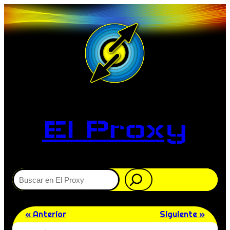
El Proxy
Buscar
« Anterior
Siguiente »