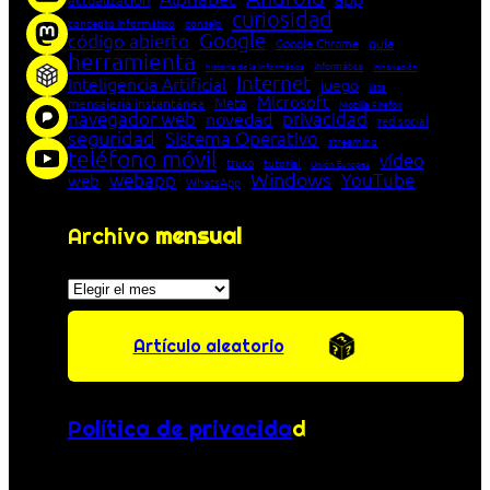
curiosidad
concepto informático
consejo
Google
código abierto
Google Chrome
guía
herramienta
Informática
historia de la Informática
innovación
Internet
Inteligencia Artificial
juego
lista
Microsoft
Meta
mensajería instantánea
Mozilla Firefox
navegador web
novedad
privacidad
red social
seguridad
Sistema Operativo
streaming
teléfono móvil
vídeo
truco
tutorial
Unión Europea
Windows
webapp
YouTube
web
WhatsApp
Archivo
mensual
Archivos
Artículo aleatorio
Política de privacida
d