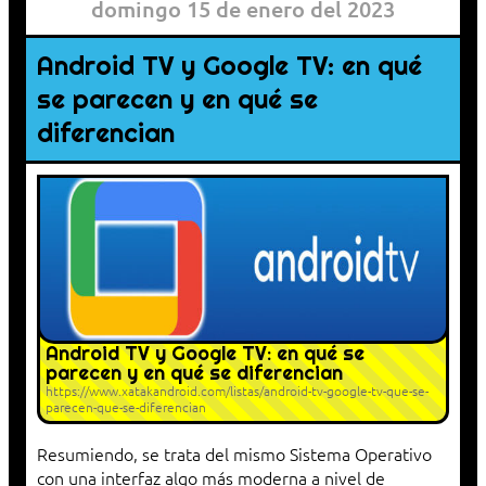
domingo 15 de enero del 2023
Android TV y Google TV: en qué
se parecen y en qué se
diferencian
Android TV y Google TV: en qué se
parecen y en qué se diferencian
https://www.xatakandroid.com/listas/android-tv-google-tv-que-se-
parecen-que-se-diferencian
Resumiendo, se trata del mismo Sistema Operativo
con una interfaz algo más moderna a nivel de