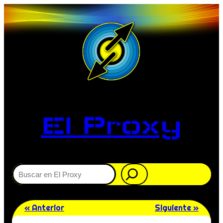
El Proxy
Buscar
« Anterior
Siguiente »