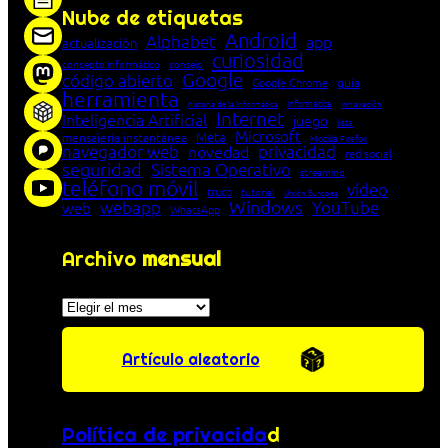
Nube de etiquetas
Android
Alphabet
app
actualización
curiosidad
concepto informático
consejo
Google
código abierto
Google Chrome
guía
herramienta
Informática
historia de la Informática
innovación
Internet
Inteligencia Artificial
juego
lista
Microsoft
Meta
mensajería instantánea
Mozilla Firefox
navegador web
novedad
privacidad
red social
seguridad
Sistema Operativo
streaming
teléfono móvil
vídeo
truco
tutorial
Unión Europea
Windows
webapp
YouTube
web
WhatsApp
Archivo
mensual
Archivos
Artículo aleatorio
Política de privacida
d