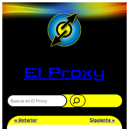
El Proxy
Buscar
« Anterior
Siguiente »