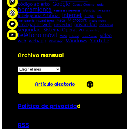
Google
código abierto
Google Chrome
guía
herramienta
Informática
historia de la Informática
innovación
Internet
Inteligencia Artificial
juego
lista
Microsoft
Meta
mensajería instantánea
Mozilla Firefox
navegador web
novedad
privacidad
red social
seguridad
Sistema Operativo
streaming
teléfono móvil
vídeo
truco
tutorial
Unión Europea
Windows
webapp
YouTube
web
WhatsApp
Archivo
mensual
Archivos
Artículo aleatorio
Política de privacida
d
RSS