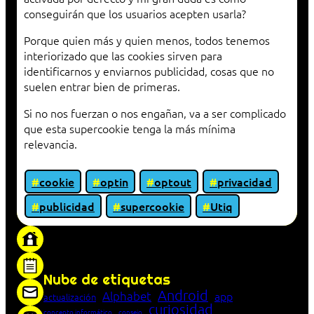
conseguirán que los usuarios acepten usarla?
Porque quien más y quien menos, todos tenemos
interiorizado que las cookies sirven para
identificarnos y enviarnos publicidad, cosas que no
suelen entrar bien de primeras.
Si no nos fuerzan o nos engañan, va a ser complicado
que esta supercookie tenga la más mínima
relevancia.
cookie
optin
optout
privacidad
publicidad
supercookie
Utiq
«Proxy: sistema que actúa como intermediario
entre cliente y servidor en una red»
Nube de etiquetas
Android
Alphabet
app
actualización
curiosidad
concepto informático
consejo