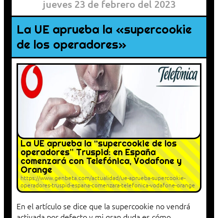
jueves 23 de febrero del 2023
La UE aprueba la «supercookie
de los operadores»
La UE aprueba la “supercookie de los
operadores” Truspid: en España
comenzará con Telefónica, Vodafone y
Orange
https://www.genbeta.com/actualidad/ue-aprueba-supercookie-
operadores-truspid-espana-comenzara-telefonica-vodafone-orange
En el artículo se dice que la supercookie no vendrá
activada por defecto y mi gran duda es cómo