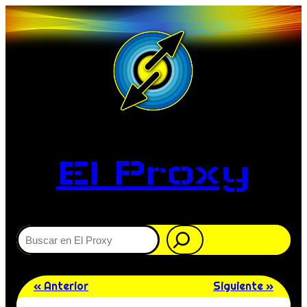
El Proxy
Buscar
« Anterior
Siguiente »