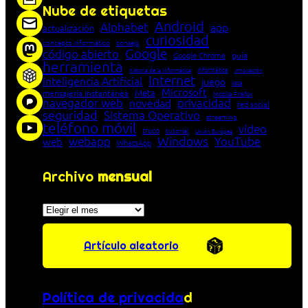
Nube de etiquetas
Android
Alphabet
app
actualización
curiosidad
concepto informático
consejo
Google
código abierto
Google Chrome
guía
herramienta
Informática
historia de la Informática
innovación
Internet
Inteligencia Artificial
juego
lista
Microsoft
Meta
mensajería instantánea
Mozilla Firefox
navegador web
novedad
privacidad
red social
seguridad
Sistema Operativo
streaming
teléfono móvil
vídeo
truco
tutorial
Unión Europea
Windows
webapp
YouTube
web
WhatsApp
Archivo
mensual
Archivos
Artículo aleatorio
Política de privacida
d