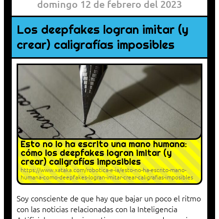
domingo 12 de febrero del 2023
Los deepfakes logran imitar (y
crear) caligrafías imposibles
Esto no lo ha escrito una mano humana:
cómo los deepfakes logran imitar (y
crear) caligrafías imposibles
https://www.xataka.com/robotica-e-ia/esto-no-ha-escrito-mano-
humana-como-deepfakes-logran-imitar-crear-caligrafias-imposibles
Soy consciente de que hay que bajar un poco el ritmo
con las noticias relacionadas con la Inteligencia