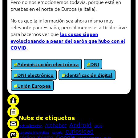
Pero no nos emocionemos todavía, porque está en
pruebas en el norte de Europa (e Italia).
No es que la información sea ahora mismo muy
relevante para España, pero al menos el artículo sirve
para hacernos ver que
las cosas siguen
evolucionando a pesar del parón que hubo con el
.
COVID
Administración electrónica
DNI
DNI electrónico
identificación digital
Unión Europea
«Proxy: sistema que actúa como intermediario
entre cliente y servidor en una red»
Nube de etiquetas
Android
Alphabet
app
actualización
curiosidad
concepto informático
consejo
Google
código abierto
Google Chrome
guía