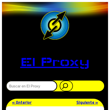
El Proxy
Buscar
« Anterior
Siguiente »