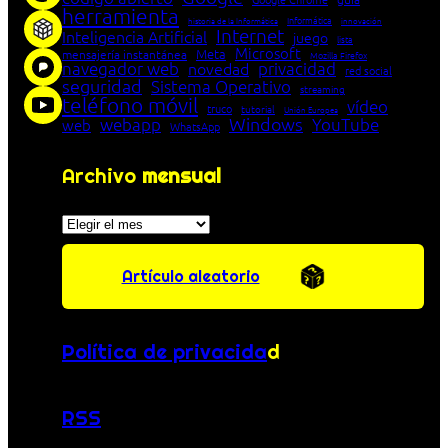
herramienta
Informática
historia de la Informática
innovación
Internet
Inteligencia Artificial
juego
lista
Microsoft
Meta
mensajería instantánea
Mozilla Firefox
navegador web
novedad
privacidad
red social
seguridad
Sistema Operativo
streaming
teléfono móvil
vídeo
truco
tutorial
Unión Europea
Windows
webapp
YouTube
web
WhatsApp
Archivo
mensual
Archivos
Artículo aleatorio
Política de privacida
d
RSS