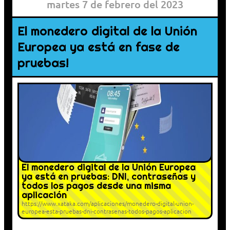
martes 7 de febrero del 2023
El monedero digital de la Unión
Europea ya está en fase de
pruebas!
El monedero digital de la Unión Europea
ya está en pruebas: DNI, contraseñas y
todos los pagos desde una misma
aplicación
https://www.xataka.com/aplicaciones/monedero-digital-union-
europea-esta-pruebas-dni-contrasenas-todos-pagos-aplicacion