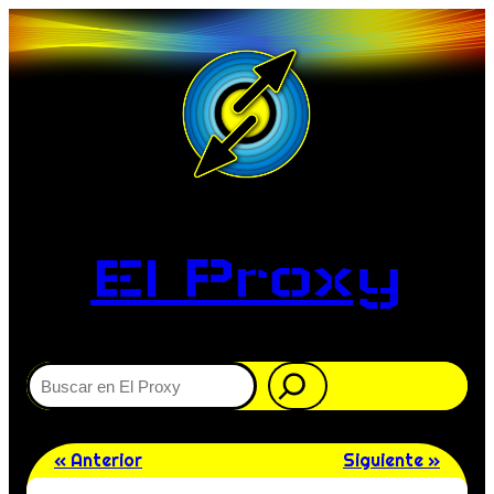
El Proxy
Buscar
« Anterior
Siguiente »