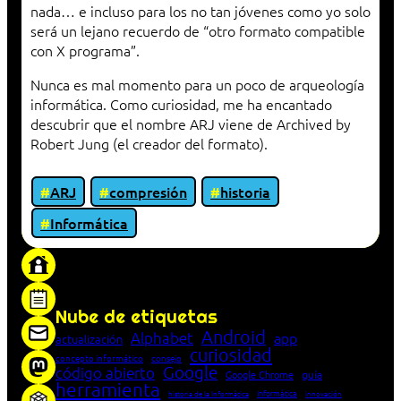
nada… e incluso para los no tan jóvenes como yo solo
será un lejano recuerdo de “otro formato compatible
con X programa”.
Nunca es mal momento para un poco de arqueología
informática. Como curiosidad, me ha encantado
descubrir que el nombre ARJ viene de Archived by
Robert Jung (el creador del formato).
ARJ
compresión
historia
Informática
«Proxy: sistema que actúa como intermediario
entre cliente y servidor en una red»
Nube de etiquetas
Android
Alphabet
app
actualización
curiosidad
concepto informático
consejo
Google
código abierto
Google Chrome
guía
herramienta
Informática
historia de la Informática
innovación