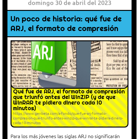
domingo 30 de abril del 2023
Un poco de historia: qué fue de
ARJ, el formato de compresión
Qué fue de ARJ, el formato de compresión
que triunfó antes del WinZIP (y de que
WinRAR te pidiera dinero cada 10
minutos)
https://www.genbeta.com/a-fondo/que-fue-arj-formato-
compresion-que-triunfo-antes-winzip-que-winrar-te-pidiera-dinero-
cada-10-minutos
Para los más jóvenes las siglas ARJ no significarán