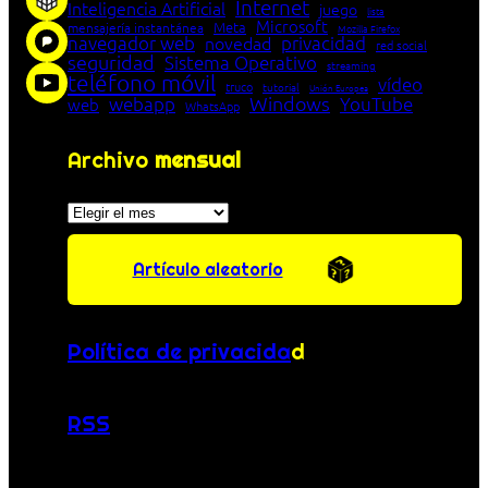
Internet
Inteligencia Artificial
juego
lista
Microsoft
Meta
mensajería instantánea
Mozilla Firefox
navegador web
novedad
privacidad
red social
seguridad
Sistema Operativo
streaming
teléfono móvil
vídeo
truco
tutorial
Unión Europea
Windows
webapp
YouTube
web
WhatsApp
Archivo
mensual
Archivos
Artículo aleatorio
Política de privacida
d
RSS