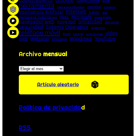
Google Chrome
guía
herramienta
Informática
historia de la Informática
innovación
Internet
Inteligencia Artificial
juego
lista
Microsoft
Meta
mensajería instantánea
Mozilla Firefox
navegador web
novedad
privacidad
red social
seguridad
Sistema Operativo
streaming
teléfono móvil
vídeo
truco
tutorial
Unión Europea
Windows
webapp
YouTube
web
WhatsApp
Archivo
mensual
Archivos
Artículo aleatorio
Política de privacida
d
RSS