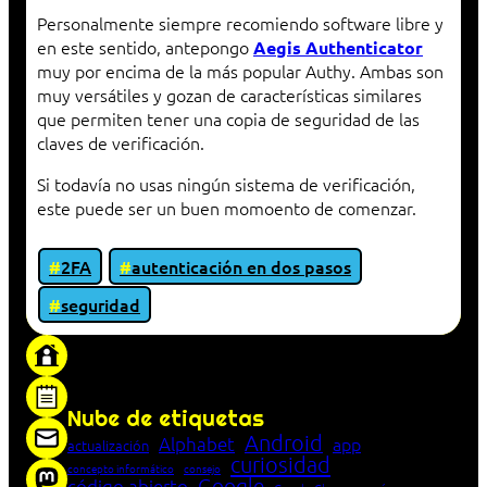
Personalmente siempre recomiendo software libre y
en este sentido, antepongo
Aegis Authenticator
muy por encima de la más popular Authy. Ambas son
muy versátiles y gozan de características similares
que permiten tener una copia de seguridad de las
claves de verificación.
Si todavía no usas ningún sistema de verificación,
este puede ser un buen momoento de comenzar.
2FA
autenticación en dos pasos
seguridad
«Proxy: sistema que actúa como intermediario
entre cliente y servidor en una red»
Nube de etiquetas
Android
Alphabet
app
actualización
curiosidad
concepto informático
consejo
Google
código abierto