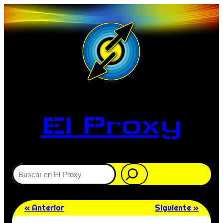
El Proxy
Buscar
« Anterior
Siguiente »