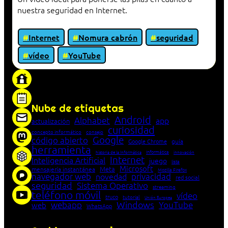
nuestra seguridad en Internet.
Internet
Nomura cabrón
seguridad
vídeo
YouTube
«Proxy: sistema que actúa como intermediario
entre cliente y servidor en una red»
Nube de etiquetas
Android
Alphabet
app
actualización
curiosidad
concepto informático
consejo
Google
código abierto
Google Chrome
guía
herramienta
Informática
historia de la Informática
innovación
Internet
Inteligencia Artificial
juego
lista
Microsoft
Meta
mensajería instantánea
Mozilla Firefox
navegador web
novedad
privacidad
red social
seguridad
Sistema Operativo
streaming
teléfono móvil
vídeo
truco
tutorial
Unión Europea
Windows
webapp
YouTube
web
WhatsApp