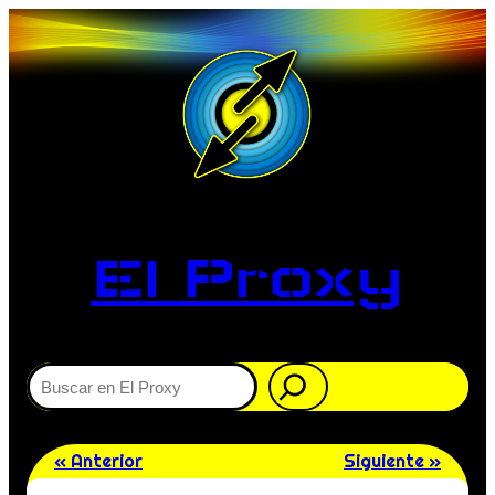
El Proxy
Buscar
« Anterior
Siguiente »