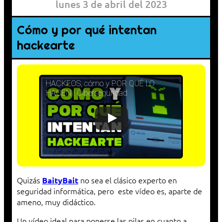
lunes 3 de abril del 2023
Cómo y por qué intentan
hackearte
HACKEOS, cómo y POR QUÉ LO
HACEN | Ciberseguridad
Quizás
no sea el clásico experto en
BaityBait
seguridad informática, pero este vídeo es, aparte de
ameno, muy didáctico.
Un vídeo ideal para ponerse las pilas en cuanto a