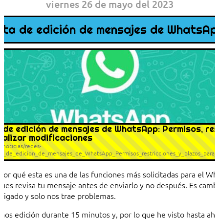
viernes 26 de mayo del 2023
eta de edición de mensajes de WhatsAp
 de edición de mensajes de WhatsApp: Permisos, res
ealizar modificaciones
/noticias/redes-
ta_de_edicion_de_mensajes_de_WhatsApp_Permisos_restricciones_y_plazos_para_re
or qué esta es una de las funciones más solicitadas para el Wh
 pues revisa tu mensaje antes de enviarlo y no después. Es camb
aigado y solo nos trae problemas.
mos edición durante 15 minutos y, por lo que he visto hasta aho