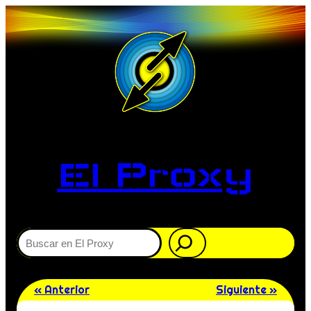
El Proxy
Buscar
« Anterior
Siguiente »