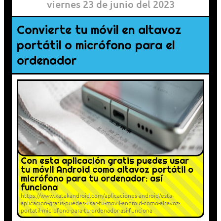
viernes 23 de junio del 2023
Convierte tu móvil en altavoz
portátil o micrófono para el
ordenador
Con esta aplicación gratis puedes usar
tu móvil Android como altavoz portátil o
micrófono para tu ordenador: así
funciona
https://www.xatakandroid.com/aplicaciones-android/esta-
aplicacion-gratis-puedes-usar-tu-movil-android-como-altavoz-
portatil-microfono-para-tu-ordenador-asi-funciona