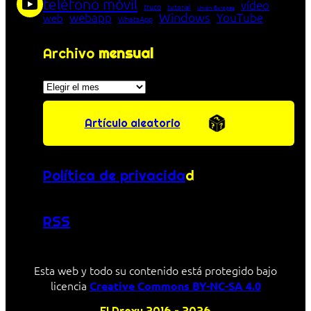
teléfono móvil
vídeo
truco
tutorial
Unión Europea
Windows
webapp
YouTube
web
WhatsApp
Archivo
mensual
Archivos
Artículo aleatorio
Política de privacida
d
RSS
Esta web y todo su contenido está protegido bajo
licencia
Creative Commons BY-NC-SA 4.0