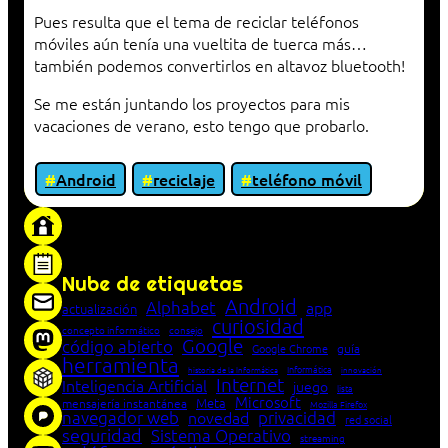
Pues resulta que el tema de reciclar teléfonos
móviles aún tenía una vueltita de tuerca más…
también podemos convertirlos en altavoz bluetooth!
Se me están juntando los proyectos para mis
vacaciones de verano, esto tengo que probarlo.
Android
reciclaje
teléfono móvil
«Proxy: sistema que actúa como intermediario
entre cliente y servidor en una red»
Nube de etiquetas
Android
Alphabet
app
actualización
curiosidad
concepto informático
consejo
Google
código abierto
Google Chrome
guía
herramienta
Informática
historia de la Informática
innovación
Internet
Inteligencia Artificial
juego
lista
Microsoft
Meta
mensajería instantánea
Mozilla Firefox
navegador web
novedad
privacidad
red social
seguridad
Sistema Operativo
streaming