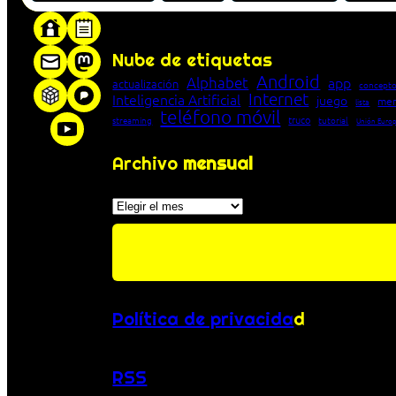
«Proxy: sistema que actúa como intermediar
Nube de etiquetas
Android
Alphabet
app
actualización
concepto
Internet
Inteligencia Artificial
juego
men
lista
teléfono móvil
truco
streaming
tutorial
Unión Euro
Archivo
mensual
Archivos
Política de privacida
d
RSS