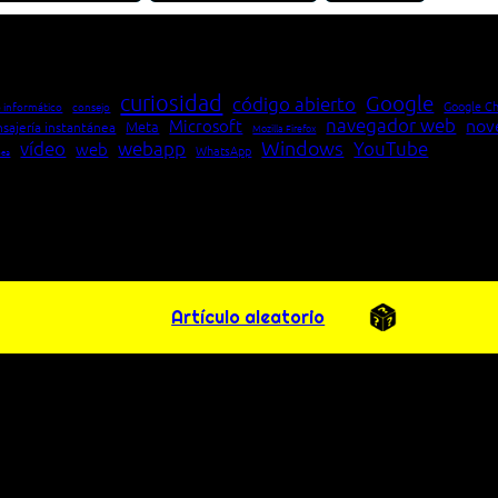
io entre cliente y servidor en una red»
curiosidad
Google
código abierto
Google C
 informático
consejo
navegador web
nov
Microsoft
Meta
sajería instantánea
Mozilla Firefox
Windows
vídeo
webapp
YouTube
web
WhatsApp
pea
Artículo aleatorio