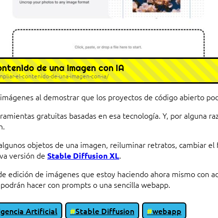
ontenido de una imagen con IA
liar-el-contenido-de-una-imagen-con-ia/
 imágenes al demostrar que los proyectos de código abierto pod
ramientas gratuitas basadas en esa tecnología. Y, por alguna 
n.
algunos objetos de una imagen, reiluminar retratos, cambiar el
va versión de
.
Stable Diffusion XL
de edición de imágenes que estoy haciendo ahora mismo con ad
 podrán hacer con prompts o una sencilla webapp.
igencia Artificial
Stable Diffusion
webapp