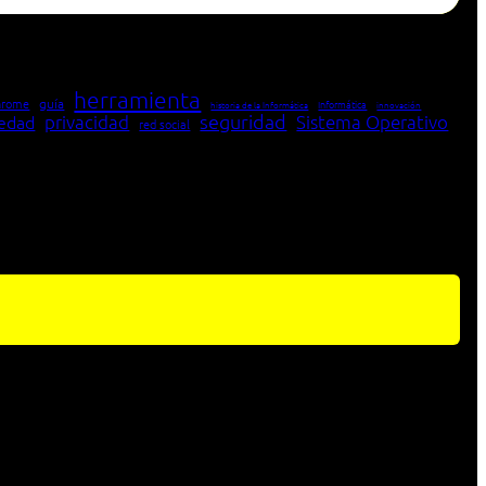
herramienta
hrome
guía
Informática
historia de la Informática
innovación
seguridad
edad
privacidad
Sistema Operativo
red social