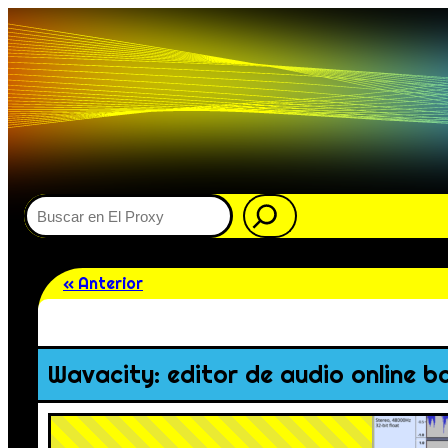
Buscar
« Anterior
Wavacity: editor de audio online 