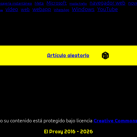
navegador web
nov
Microsoft
Meta
sajería instantánea
Mozilla Firefox
Windows
vídeo
webapp
YouTube
web
WhatsApp
pea
Artículo aleatorio
o su contenido está protegido bajo licencia
Creative Commons
El Proxy 2016 – 2026