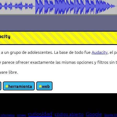
acity
 a un grupo de adolescentes. La base de todo fue
Audacity
, el 
parece ofrecer exactamente las mismas opciones y filtros sin t
are libre.
herramienta
web
io entre cliente y servidor en una red»
curiosidad
Google
código abierto
Google C
 informático
consejo