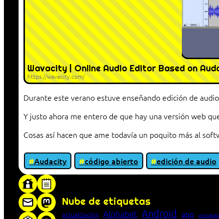
Wavacity | Online Audio Editor Based on Aud
https://wavacity.com/
Durante este verano estuve enseñando edición de audio
Y justo ahora me entero de que hay una versión web que 
Cosas así hacen que ame todavía un poquito más al softw
Audacity
código abierto
edición de audio
«Proxy: sistema que actúa como intermediar
Nube de etiquetas
Android
Alphabet
app
actualización
concepto