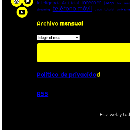
Internet
Inteligencia Artificial
juego
men
lista
teléfono móvil
truco
streaming
tutorial
Unión Euro
Archivo
mensual
Archivos
Política de privacida
d
RSS
Esta web y tod