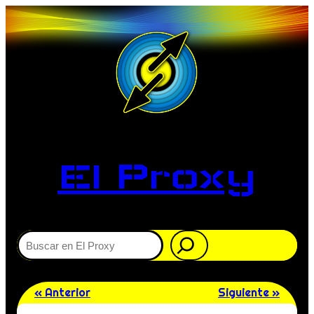
El Proxy
Buscar
« Anterior
Siguiente »