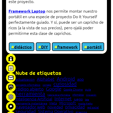
este proyecto.
nos permite montar nuestro
Framework Laptop
portátil en una especie de proyecto Do It Yourself
perfectamente guiado. Y sí, puede ser un capricho de
ricos (a la vista de sus precios), pero ojalá poder
permitirme esta clase de caprichos.
didáctico
DIY
framework
portátil
«Proxy: sistema que actúa como intermediario
entre cliente y servidor en una red»
Nube de etiquetas
Android
Alphabet
app
actualización
curiosidad
concepto informático
consejo
Google
código abierto
Google Chrome
guía
herramienta
Informática
historia de la Informática
innovación
Internet
Inteligencia Artificial
juego
lista
Microsoft
Meta
mensajería instantánea
Mozilla Firefox
navegador web
novedad
privacidad
red social
seguridad
Sistema Operativo
streaming