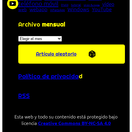
teléfono móvil
vídeo
truco
tutorial
Unión Europea
Windows
webapp
YouTube
web
WhatsApp
Archivo
mensual
Archivos
Artículo aleatorio
Política de privacida
d
RSS
Esta web y todo su contenido está protegido bajo
licencia
Creative Commons BY-NC-SA 4.0