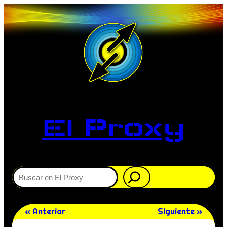
El Proxy
Buscar
« Anterior
Siguiente »