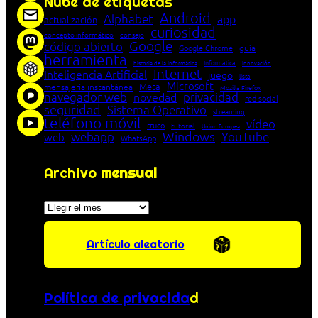
Nube de etiquetas
Android
Alphabet
app
actualización
curiosidad
concepto informático
consejo
Google
código abierto
Google Chrome
guía
herramienta
Informática
historia de la Informática
innovación
Internet
Inteligencia Artificial
juego
lista
Microsoft
Meta
mensajería instantánea
Mozilla Firefox
navegador web
novedad
privacidad
red social
seguridad
Sistema Operativo
streaming
teléfono móvil
vídeo
truco
tutorial
Unión Europea
Windows
webapp
YouTube
web
WhatsApp
Archivo
mensual
Archivos
Artículo aleatorio
Política de privacida
d