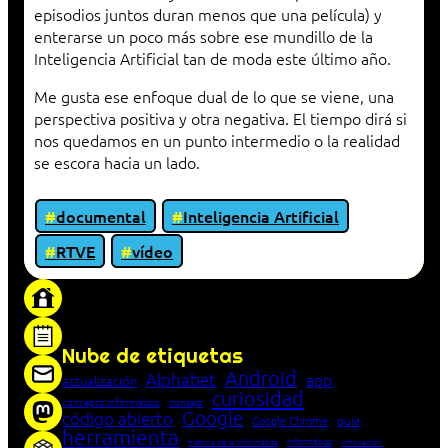
episodios juntos duran menos que una película) y
enterarse un poco más sobre ese mundillo de la
Inteligencia Artificial tan de moda este último año.
Me gusta ese enfoque dual de lo que se viene, una
perspectiva positiva y otra negativa. El tiempo dirá si
nos quedamos en un punto intermedio o la realidad
se escora hacia un lado.
documental
Inteligencia Artificial
RTVE
vídeo
«Proxy: sistema que actúa como intermediario
entre cliente y servidor en una red»
Nube de etiquetas
Android
Alphabet
app
actualización
curiosidad
concepto informático
consejo
Google
código abierto
Google Chrome
guía
herramienta
Informática
historia de la Informática
innovación