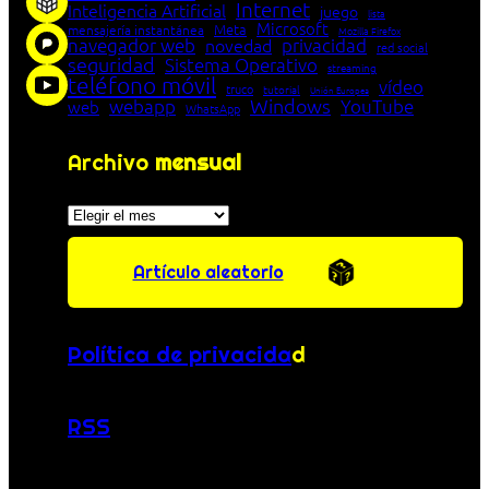
Internet
Inteligencia Artificial
juego
lista
Microsoft
Meta
mensajería instantánea
Mozilla Firefox
navegador web
novedad
privacidad
red social
seguridad
Sistema Operativo
streaming
teléfono móvil
vídeo
truco
tutorial
Unión Europea
Windows
webapp
YouTube
web
WhatsApp
Archivo
mensual
Archivos
Artículo aleatorio
Política de privacida
d
RSS