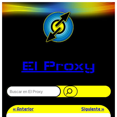
El Proxy
Buscar
« Anterior
Siguiente »