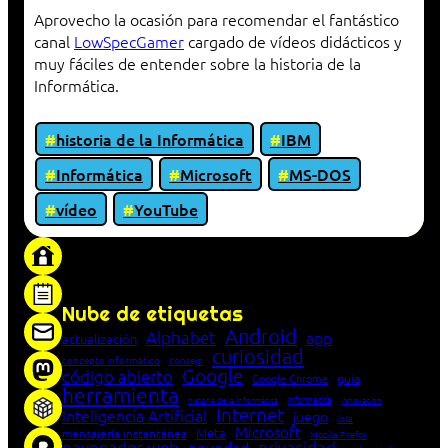
Aprovecho la ocasión para recomendar el fantástico
canal
LowSpecGamer
cargado de vídeos didácticos y
muy fáciles de entender sobre la historia de la
Informática.
historia de la Informática
IBM
Informática
Microsoft
MS-DOS
vídeo
YouTube
«Proxy: sistema que actúa como intermediario
entre cliente y servidor en una red»
Nube de etiquetas
Android
Alphabet
app
actualización
curiosidad
concepto informático
consejo
Google
código abierto
Google Chrome
guía
herramienta
Informática
historia de la Informática
innovación
Internet
Inteligencia Artificial
juego
lista
Microsoft
Meta
mensajería instantánea
Mozilla Firefox
navegador web
novedad
privacidad