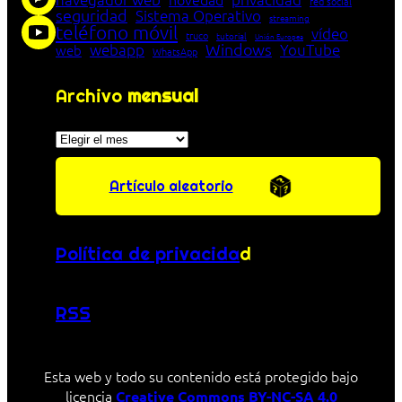
red social
seguridad
Sistema Operativo
streaming
teléfono móvil
vídeo
truco
tutorial
Unión Europea
Windows
webapp
YouTube
web
WhatsApp
Archivo
mensual
Archivos
Artículo aleatorio
Política de privacida
d
RSS
Esta web y todo su contenido está protegido bajo
licencia
Creative Commons BY-NC-SA 4.0