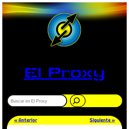
El Proxy
Buscar
« Anterior
Siguiente »