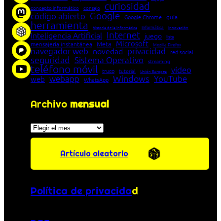
curiosidad
concepto informático
consejo
Google
código abierto
Google Chrome
guía
herramienta
Informática
historia de la Informática
innovación
Internet
Inteligencia Artificial
juego
lista
Microsoft
Meta
mensajería instantánea
Mozilla Firefox
navegador web
novedad
privacidad
red social
seguridad
Sistema Operativo
streaming
teléfono móvil
vídeo
truco
tutorial
Unión Europea
Windows
webapp
YouTube
web
WhatsApp
Archivo
mensual
Archivos
Artículo aleatorio
Política de privacida
d