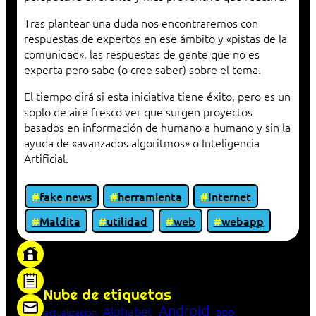
Tras plantear una duda nos encontraremos con
respuestas de expertos en ese ámbito y «pistas de la
comunidad», las respuestas de gente que no es
experta pero sabe (o cree saber) sobre el tema.
El tiempo dirá si esta iniciativa tiene éxito, pero es un
soplo de aire fresco ver que surgen proyectos
basados en información de humano a humano y sin la
ayuda de «avanzados algoritmos» o Inteligencia
Artificial.
fake news
herramienta
Internet
Maldita
utilidad
web
webapp
«Proxy: sistema que actúa como intermediario
entre cliente y servidor en una red»
Nube de etiquetas
Android
Alphabet
app
actualización