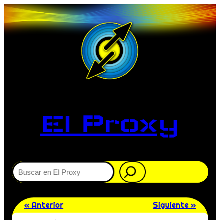
El Proxy
Buscar
« Anterior
Siguiente »