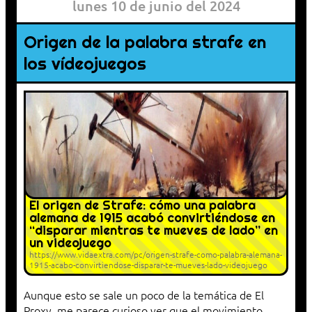
lunes 10 de junio del 2024
Origen de la palabra strafe en
los vídeojuegos
El origen de Strafe: cómo una palabra
alemana de 1915 acabó convirtiéndose en
“disparar mientras te mueves de lado” en
un videojuego
https://www.vidaextra.com/pc/origen-strafe-como-palabra-alemana-
1915-acabo-convirtiendose-disparar-te-mueves-lado-videojuego
Aunque esto se sale un poco de la temática de El
Proxy, me parece curioso ver que el movimiento