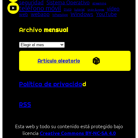
seguridad
Sistema Operativo
streaming
teléfono móvil
vídeo
truco
tutorial
Unión Europea
Windows
webapp
YouTube
web
WhatsApp
Archivo
mensual
Archivos
Artículo aleatorio
Política de privacida
d
RSS
Esta web y todo su contenido está protegido bajo
licencia
Creative Commons BY-NC-SA 4.0