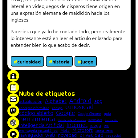
lateral en videojuegos de disparos tiene origen en
una expresión alemana de maldición hacia los
ingleses.
Pareciera que ya lo he contado todo, pero realmente
lo interesante está en leer el artículo enlazado para
entender bien lo que acabo de decir.
curiosidad
historia
juego
«Proxy: sistema que actúa como intermediario
entre cliente y servidor en una red»
Nube de etiquetas
Android
Alphabet
app
actualización
curiosidad
concepto informático
consejo
Google
código abierto
Google Chrome
guía
herramienta
Informática
historia de la Informática
innovación
Internet
Inteligencia Artificial
juego
lista
Microsoft
Meta
mensajería instantánea
Mozilla Firefox
navegador web
novedad
privacidad
red social