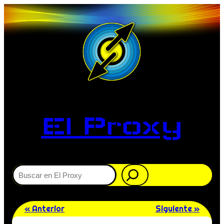
El Proxy
Buscar
« Anterior
Siguiente »