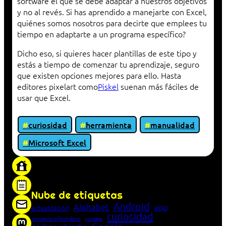
software el que se debe adaptar a nuestros objetivos
y no al revés. Si has aprendido a manejarte con Excel,
quiénes somos nosotros para decirte que emplees tu
tiempo en adaptarte a un programa específico?
Dicho eso, si quieres hacer plantillas de este tipo y
estás a tiempo de comenzar tu aprendizaje, seguro
que existen opciones mejores para ello. Hasta
editores pixelart como
Piskel
suenan más fáciles de
usar que Excel.
curiosidad
herramienta
manualidad
Microsoft Excel
«Proxy: sistema que actúa como intermediario
entre cliente y servidor en una red»
Nube de etiquetas
Android
Alphabet
app
actualización
curiosidad
concepto informático
consejo