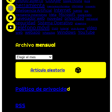
Google
código abierto
Google Chrome
guía
herramienta
Informática
historia de la Informática
innovación
Internet
Inteligencia Artificial
juego
lista
Microsoft
Meta
mensajería instantánea
Mozilla Firefox
navegador web
novedad
privacidad
red social
seguridad
Sistema Operativo
streaming
teléfono móvil
vídeo
truco
tutorial
Unión Europea
Windows
webapp
YouTube
web
WhatsApp
Archivo
mensual
Archivos
Artículo aleatorio
Política de privacida
d
RSS