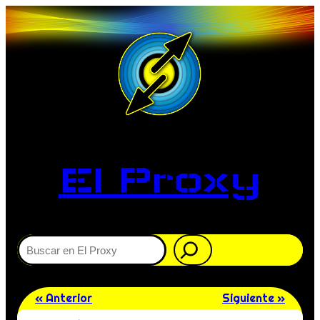
El Proxy
Buscar
« Anterior
Siguiente »