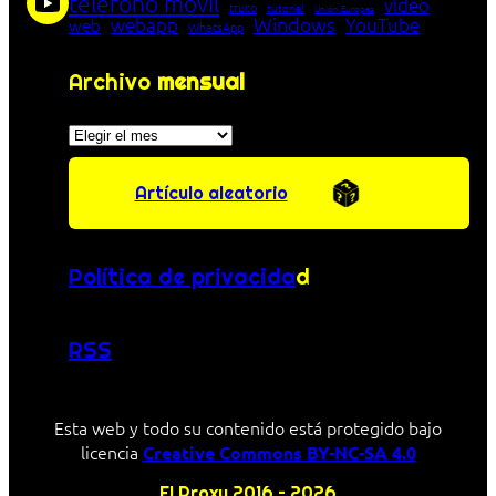
teléfono móvil
vídeo
truco
tutorial
Unión Europea
Windows
webapp
YouTube
web
WhatsApp
Archivo
mensual
Archivos
Artículo aleatorio
Política de privacida
d
RSS
Esta web y todo su contenido está protegido bajo
licencia
Creative Commons BY-NC-SA 4.0
El Proxy 2016 – 2026