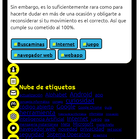
Sin embargo, es lo suficientemente rara como para
hacerte dudar en más de una ocasión y obligarte a
reconsiderar si tu movimiento es el correcto. Así que
cumple su cometido al 100%.
Buscaminas
Internet
juego
navegador web
webapp
«Proxy: sistema que actúa como intermediario
entre cliente y servidor en una red»
Nube de etiquetas
Android
Alphabet
app
actualización
curiosidad
concepto informático
consejo
Google
código abierto
Google Chrome
guía
herramienta
Informática
historia de la Informática
innovación
Internet
Inteligencia Artificial
juego
lista
Microsoft
Meta
mensajería instantánea
Mozilla Firefox
navegador web
novedad
privacidad
red social
seguridad
Sistema Operativo
streaming