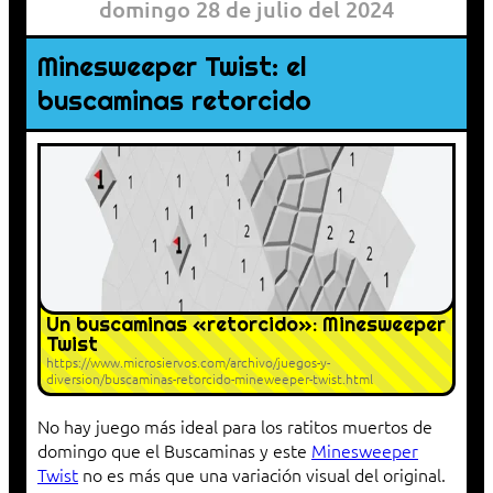
domingo 28 de julio del 2024
Minesweeper Twist: el
buscaminas retorcido
Un buscaminas «retorcido»: Minesweeper
Twist
https://www.microsiervos.com/archivo/juegos-y-
diversion/buscaminas-retorcido-mineweeper-twist.html
No hay juego más ideal para los ratitos muertos de
domingo que el Buscaminas y este
Minesweeper
Twist
no es más que una variación visual del original.