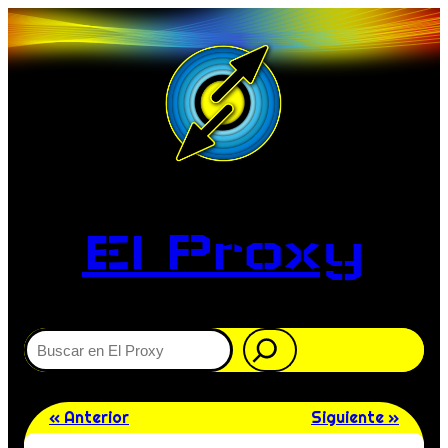
El Proxy
Buscar
« Anterior
Siguiente »