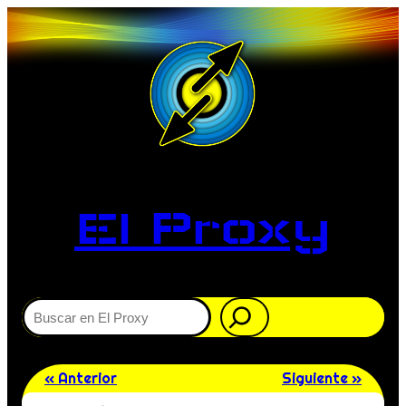
El Proxy
Buscar
« Anterior
Siguiente »