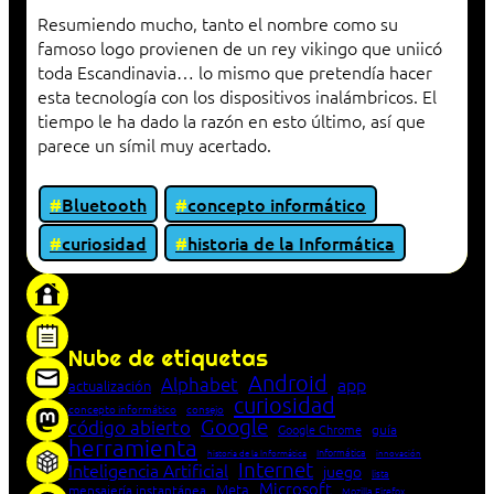
Resumiendo mucho, tanto el nombre como su
famoso logo provienen de un rey vikingo que uniicó
toda Escandinavia… lo mismo que pretendía hacer
esta tecnología con los dispositivos inalámbricos. El
tiempo le ha dado la razón en esto último, así que
parece un símil muy acertado.
Bluetooth
concepto informático
curiosidad
historia de la Informática
«Proxy: sistema que actúa como intermediario
entre cliente y servidor en una red»
Nube de etiquetas
Android
Alphabet
app
actualización
curiosidad
concepto informático
consejo
Google
código abierto
Google Chrome
guía
herramienta
Informática
historia de la Informática
innovación
Internet
Inteligencia Artificial
juego
lista
Microsoft
Meta
mensajería instantánea
Mozilla Firefox