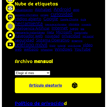
Nube de etiquetas
Android
Alphabet
app
actualización
curiosidad
concepto informático
consejo
Google
código abierto
Google Chrome
guía
herramienta
Informática
historia de la Informática
innovación
Internet
Inteligencia Artificial
juego
lista
Microsoft
Meta
mensajería instantánea
Mozilla Firefox
navegador web
novedad
privacidad
red social
seguridad
Sistema Operativo
streaming
teléfono móvil
vídeo
truco
tutorial
Unión Europea
Windows
webapp
YouTube
web
WhatsApp
Archivo
mensual
Archivos
Artículo aleatorio
Política de privacida
d