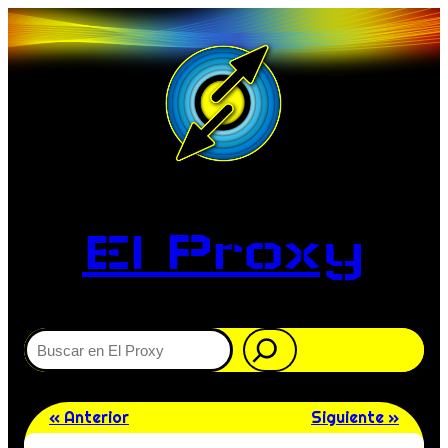
El Proxy
Buscar
« Anterior
Siguiente »