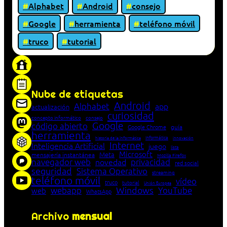
Alphabet
Android
consejo
Google
herramienta
teléfono móvil
truco
tutorial
«Proxy: sistema que actúa como intermediario
entre cliente y servidor en una red»
Nube de etiquetas
Android
Alphabet
app
actualización
curiosidad
concepto informático
consejo
Google
código abierto
Google Chrome
guía
herramienta
Informática
historia de la Informática
innovación
Internet
Inteligencia Artificial
juego
lista
Microsoft
Meta
mensajería instantánea
Mozilla Firefox
navegador web
novedad
privacidad
red social
seguridad
Sistema Operativo
streaming
teléfono móvil
vídeo
truco
tutorial
Unión Europea
Windows
webapp
YouTube
web
WhatsApp
Archivo
mensual