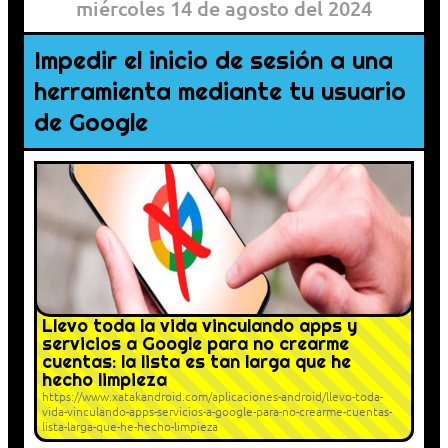
miércoles 14 de agosto del 2024
Impedir el inicio de sesión a una
herramienta mediante tu usuario
de Google
Llevo toda la vida vinculando apps y
servicios a Google para no crearme
cuentas: la lista es tan larga que he
hecho limpieza
https://www.xatakandroid.com/aplicaciones-android/llevo-toda-
vida-vinculando-apps-servicios-a-google-para-no-crearme-cuentas-
lista-larga-que-he-hecho-limpieza