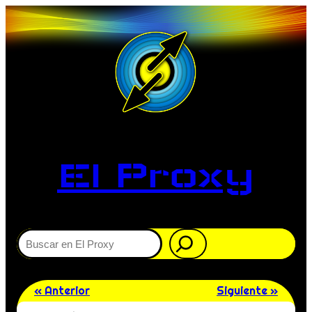
El Proxy
Buscar
« Anterior
Siguiente »