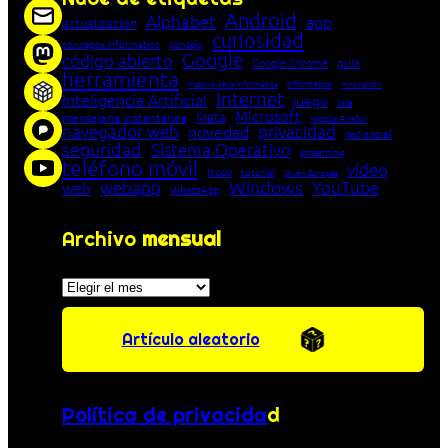
Android
Alphabet
app
actualización
curiosidad
concepto informático
consejo
Google
código abierto
Google Chrome
guía
herramienta
Informática
historia de la Informática
innovación
Internet
Inteligencia Artificial
juego
lista
Microsoft
Meta
mensajería instantánea
Mozilla Firefox
navegador web
novedad
privacidad
red social
seguridad
Sistema Operativo
streaming
teléfono móvil
vídeo
truco
tutorial
Unión Europea
Windows
webapp
YouTube
web
WhatsApp
Archivo
mensual
Archivos
Artículo aleatorio
Política de privacida
d