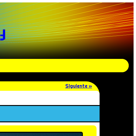
y
Siguiente »