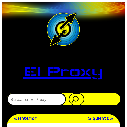
El Proxy
Buscar
« Anterior
Siguiente »