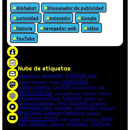
Alphabet
bloqueador de publicidad
curiosidad
extensión
Google
historia
navegador web
vídeo
YouTube
«Proxy: sistema que actúa como intermediario
entre cliente y servidor en una red»
Nube de etiquetas
Android
Alphabet
app
actualización
curiosidad
concepto informático
consejo
Google
código abierto
Google Chrome
guía
herramienta
Informática
historia de la Informática
innovación
Internet
Inteligencia Artificial
juego
lista
Microsoft
Meta
mensajería instantánea
Mozilla Firefox
navegador web
novedad
privacidad
red social
seguridad
Sistema Operativo
streaming
teléfono móvil
vídeo
truco
tutorial
Unión Europea
Windows
webapp
YouTube
web
WhatsApp