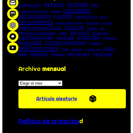
Android
Alphabet
app
actualización
curiosidad
concepto informático
consejo
Google
código abierto
Google Chrome
guía
herramienta
Informática
historia de la Informática
innovación
Internet
Inteligencia Artificial
juego
lista
Microsoft
Meta
mensajería instantánea
Mozilla Firefox
navegador web
novedad
privacidad
red social
seguridad
Sistema Operativo
streaming
teléfono móvil
vídeo
truco
tutorial
Unión Europea
Windows
webapp
YouTube
web
WhatsApp
Archivo
mensual
Archivos
Artículo aleatorio
Política de privacida
d