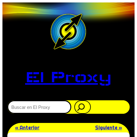
El Proxy
Buscar
« Anterior
Siguiente »