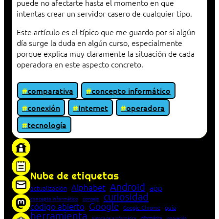
puede no afectarte hasta el momento en que
intentas crear un servidor casero de cualquier tipo.
Este artículo es el típico que me guardo por si algún
día surge la duda en algún curso, especialmente
porque explica muy claramente la situación de cada
operadora en este aspecto concreto.
comparativa
concepto informático
conexión
Internet
operadora
tecnología
«Proxy: sistema que actúa como intermediario
entre cliente y servidor en una red»
Nube de etiquetas
Android
Alphabet
app
actualización
curiosidad
concepto informático
consejo
Google
código abierto
Google Chrome
guía
herramienta
Informática
historia de la Informática
innovación