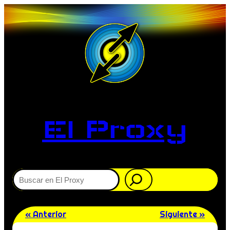
El Proxy
Buscar
« Anterior
Siguiente »