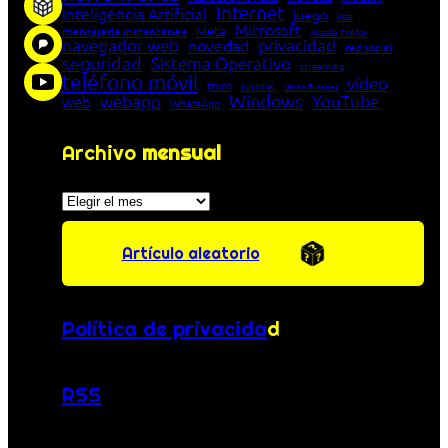
Internet
Inteligencia Artificial
juego
lista
Microsoft
Meta
mensajería instantánea
Mozilla Firefox
navegador web
novedad
privacidad
red social
seguridad
Sistema Operativo
streaming
teléfono móvil
vídeo
truco
tutorial
Unión Europea
Windows
webapp
YouTube
web
WhatsApp
Archivo
mensual
Archivos
Artículo aleatorio
Política de privacida
d
RSS