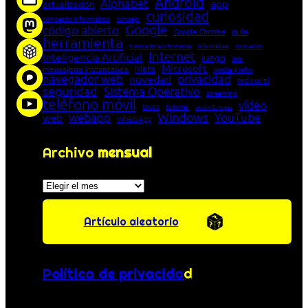
Android
Alphabet
app
actualización
curiosidad
concepto informático
consejo
Google
código abierto
Google Chrome
guía
herramienta
Informática
historia de la Informática
innovación
Internet
Inteligencia Artificial
juego
lista
Microsoft
Meta
mensajería instantánea
Mozilla Firefox
navegador web
novedad
privacidad
red social
seguridad
Sistema Operativo
streaming
teléfono móvil
vídeo
truco
tutorial
Unión Europea
Windows
webapp
YouTube
web
WhatsApp
Archivo
mensual
Archivos
Artículo aleatorio
Política de privacida
d