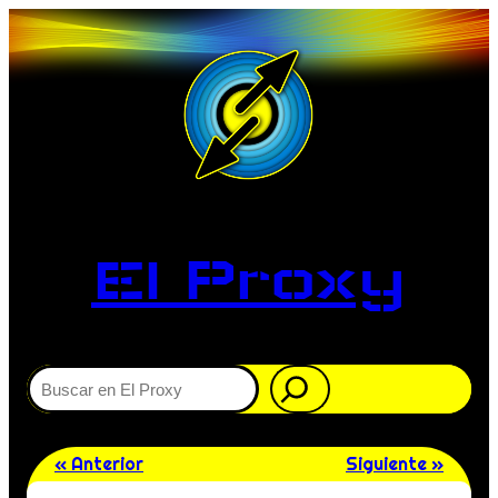
El Proxy
Buscar
« Anterior
Siguiente »