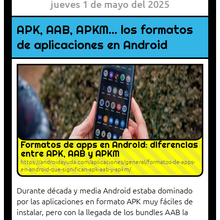
jueves 1 de mayo del 2025
APK, AAB, APKM… los formatos
de aplicaciones en Android
Formatos de apps en Android: diferencias
entre APK, AAB y APKM
https://androidayuda.com/aplicaciones/general/formatos-de-apps-
en-android-que-significan-apk-aab-y-apkm/
Durante década y media Android estaba dominado
por las aplicaciones en formato APK muy fáciles de
instalar, pero con la llegada de los bundles AAB la