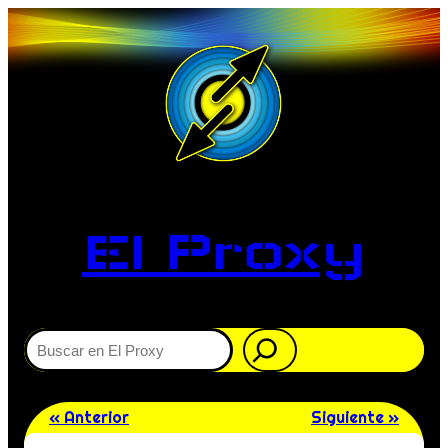
El Proxy
Buscar
« Anterior
Siguiente »