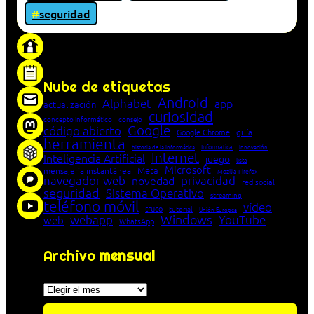
seguridad
«Proxy: sistema que actúa como intermediario
entre cliente y servidor en una red»
Nube de etiquetas
Android
Alphabet
app
actualización
curiosidad
concepto informático
consejo
Google
código abierto
Google Chrome
guía
herramienta
Informática
historia de la Informática
innovación
Internet
Inteligencia Artificial
juego
lista
Microsoft
Meta
mensajería instantánea
Mozilla Firefox
navegador web
novedad
privacidad
red social
seguridad
Sistema Operativo
streaming
teléfono móvil
vídeo
truco
tutorial
Unión Europea
Windows
webapp
YouTube
web
WhatsApp
Archivo
mensual
Archivos