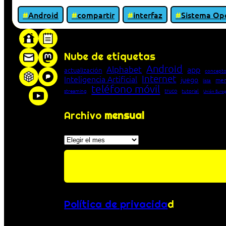
Android
compartir
interfaz
Sistema Op
«Proxy: sistema que actúa como intermediar
Nube de etiquetas
Android
Alphabet
app
actualización
concepto
Internet
Inteligencia Artificial
juego
men
lista
teléfono móvil
truco
streaming
tutorial
Unión Euro
Archivo
mensual
Archivos
Política de privacida
d