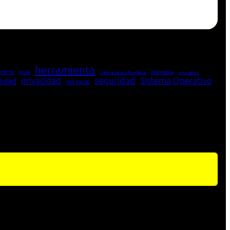
herramienta
hrome
guía
Informática
historia de la Informática
innovación
seguridad
edad
privacidad
Sistema Operativo
red social