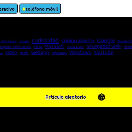
erativo
teléfono móvil
io entre cliente y servidor en una red»
curiosidad
Google
código abierto
Google C
 informático
consejo
navegador web
nov
Microsoft
Meta
sajería instantánea
Mozilla Firefox
Windows
vídeo
webapp
YouTube
web
WhatsApp
pea
Artículo aleatorio