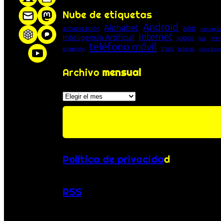
Nube de etiquetas
Android
Alphabet
app
actualización
concepto
Internet
Inteligencia Artificial
juego
men
lista
teléfono móvil
truco
streaming
tutorial
Unión Euro
Archivo
mensual
Archivos
Política de privacida
d
RSS