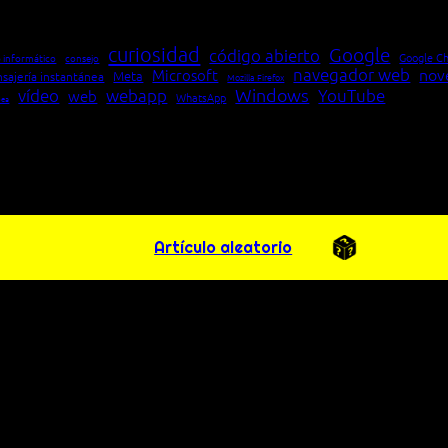
curiosidad
Google
código abierto
Google C
 informático
consejo
navegador web
nov
Microsoft
Meta
sajería instantánea
Mozilla Firefox
Windows
vídeo
webapp
YouTube
web
WhatsApp
pea
Artículo aleatorio