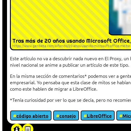
Tras más de 20 años usando Microsoft Office,
https://www.genbeta.com/a-fondo/20-anos-usando-microsoft-office-me-he-
Este artículo no va a descubrir nada nuevo en El Proxy, 
nivel nacional se anime a publicar un artículo de este tipo.
En la misma sección de comentarios* podemos ver a gente d
empresarial. Yo pensaba que esta clase de mitos se había
como este hablen de migrar a LibreOffice.
*Tenía curiosidad por ver lo que se decía, pero no recomi
código abierto
consejo
LibreOffice
Mic
«Proxy: sistema que actúa como intermediar