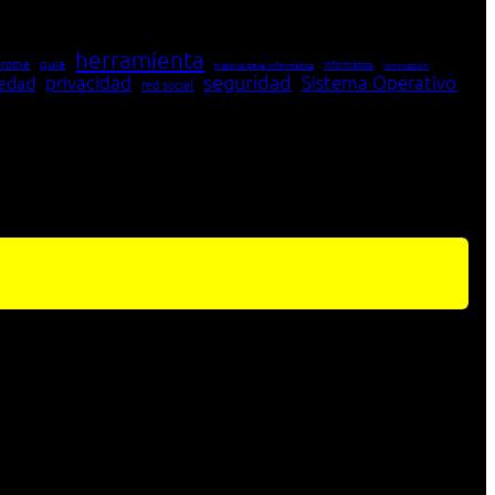
herramienta
hrome
guía
Informática
historia de la Informática
innovación
seguridad
edad
privacidad
Sistema Operativo
red social