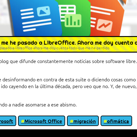
 me he pasado a LibreOffice. Ahora me doy cuenta d
pasado-a-libreoffice-ahora-me-doy-cuenta-todo-que-me-he-perdido
un blog que difunde constantemente noticias sobre software lib
esinformando en contra de esta suite o diciendo cosas como qu
n ido cayendo en la última década, pero veo que no. Y, de nuev
endo a nadie asomarse a ese abismo.
rosoft
Microsoft Office
migración
ofimática
io entre cliente y servidor en una red»