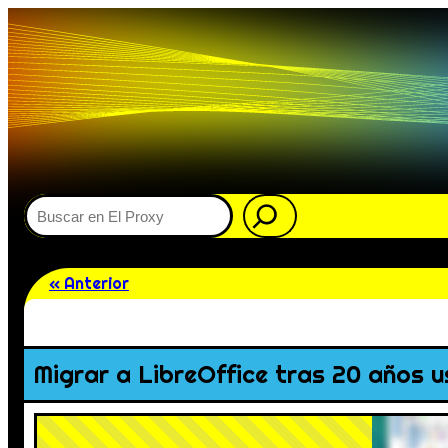
Buscar
« Anterior
Migrar a LibreOffice tras 20 años 