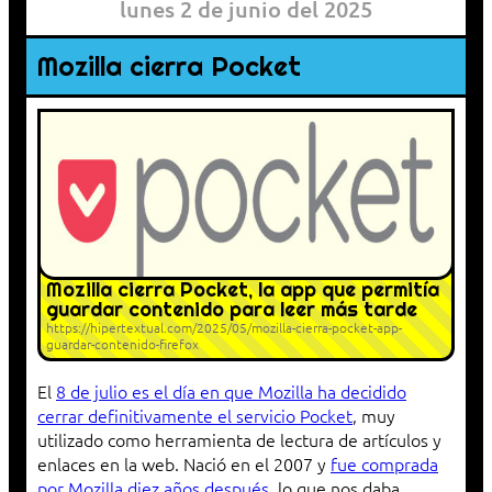
lunes 2 de junio del 2025
Mozilla cierra Pocket
Mozilla cierra Pocket, la app que permitía
guardar contenido para leer más tarde
https://hipertextual.com/2025/05/mozilla-cierra-pocket-app-
guardar-contenido-firefox
El
8 de julio es el día en que Mozilla ha decidido
cerrar definitivamente el servicio Pocket
, muy
utilizado como herramienta de lectura de artículos y
enlaces en la web. Nació en el 2007 y
fue comprada
por Mozilla diez años después
, lo que nos daba