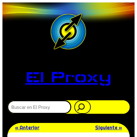
El Proxy
Buscar
« Anterior
Siguiente »