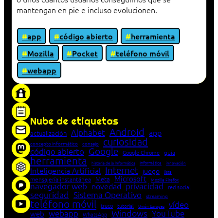
mantengan en pie e incluso evolucionen.
app
código abierto
herramienta
Mozilla
Pocket
teléfono móvil
webapp
«Proxy: sistema que actúa como intermediario
entre cliente y servidor en una red»
Nube de etiquetas
Android
Alphabet
app
actualización
curiosidad
concepto informático
consejo
Google
código abierto
Google Chrome
guía
herramienta
Informática
historia de la Informática
innovación
Internet
Inteligencia Artificial
juego
lista
Microsoft
Meta
mensajería instantánea
Mozilla Firefox
navegador web
novedad
privacidad
red social
seguridad
Sistema Operativo
streaming
teléfono móvil
vídeo
truco
tutorial
Unión Europea
Windows
webapp
YouTube
web
WhatsApp