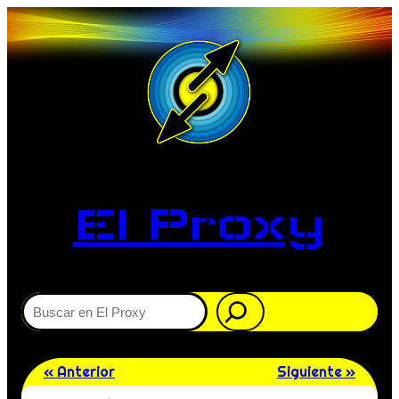
El Proxy
Buscar
« Anterior
Siguiente »