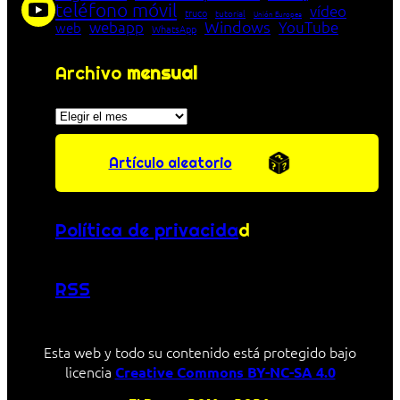
teléfono móvil
vídeo
truco
tutorial
Unión Europea
Windows
webapp
YouTube
web
WhatsApp
Archivo
mensual
Archivos
Artículo aleatorio
Política de privacida
d
RSS
Esta web y todo su contenido está protegido bajo
licencia
Creative Commons BY-NC-SA 4.0