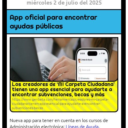
miércoles 2 de julio del 2025
App oficial para encontrar
ayudas públicas
Los creadores de ‘Mi Carpeta Ciudadana’
tienen una app esencial para ayudarte a
encontrar subvenciones, becas y más
https://www.genbeta.com/herramientas/creadores-mi-carpeta-
ciudadana-tienen-app-esencial-para-ayudarte-a-encontrar-
subvenciones-becas
Nueva app para tener en cuenta en los cursos de
Administración electrónica:
Líneas de Ayuda
,