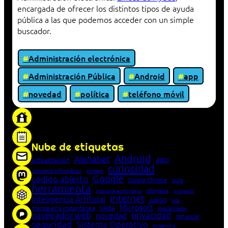
encargada de ofrecer los distintos tipos de ayuda
pública a las que podemos acceder con un simple
buscador.
Administración electrónica
Administración Pública
Android
app
novedad
política
teléfono móvil
«Proxy: sistema que actúa como intermediario
entre cliente y servidor en una red»
Nube de etiquetas
Android
Alphabet
app
actualización
curiosidad
concepto informático
consejo
Google
código abierto
Google Chrome
guía
herramienta
Informática
historia de la Informática
innovación
Internet
Inteligencia Artificial
juego
lista
Microsoft
Meta
mensajería instantánea
Mozilla Firefox
navegador web
novedad
privacidad
red social
seguridad
Sistema Operativo
streaming