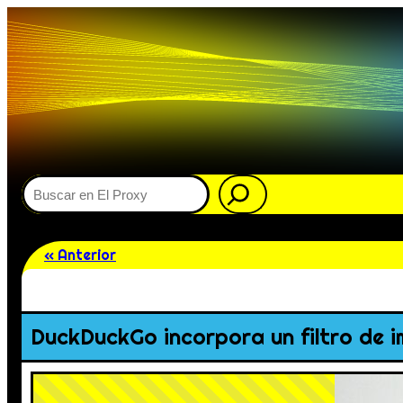
Buscar
« Anterior
DuckDuckGo incorpora un filtro de i