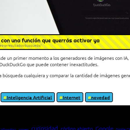
 con una función que querrás activar ya
s-ia-resultados-busqueda/
de un primer momento a los generadores de imágenes con IA, se 
o DuckDuckGo que puede contener inexactitudes.
a búsqueda cualquiera y comparar la cantidad de imágenes gener
Inteligencia Artificial
Internet
novedad
io entre cliente y servidor en una red»
curiosidad
Google
código abierto
Google C
 informático
consejo