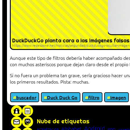
DuckDuckGo planta cara a las imágenes falsas
https://www.redeszone.net/noticias/seguridad/duckduckgo-ocultar-imagene
Aunque este tipo de filtros debería haber acompañado des
con muchos asteriscos porque dejan claro desde el propi
Si no fuera un problema tan grave, sería gracioso hacer un
los primeros resultados. Pista: muchas.
buscador
Duck Duck Go
filtro
imagen
«Proxy: sistema que actúa como intermediar
Nube de etiquetas
Android
Alphabet
app
actualización
concepto