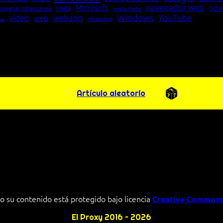
navegador web
nov
Microsoft
Meta
sajería instantánea
Mozilla Firefox
Windows
vídeo
webapp
YouTube
web
WhatsApp
pea
Artículo aleatorio
o su contenido está protegido bajo licencia
Creative Commons
El Proxy 2016 – 2026