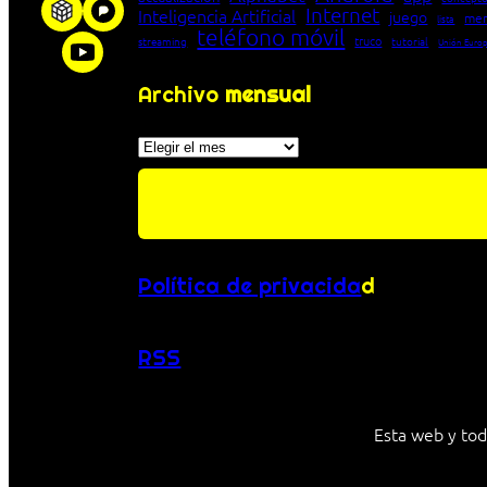
Internet
Inteligencia Artificial
juego
men
lista
teléfono móvil
truco
streaming
tutorial
Unión Euro
Archivo
mensual
Archivos
Política de privacida
d
RSS
Esta web y tod