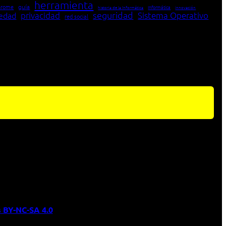
herramienta
hrome
guía
Informática
historia de la Informática
innovación
seguridad
edad
privacidad
Sistema Operativo
red social
 BY-NC-SA 4.0