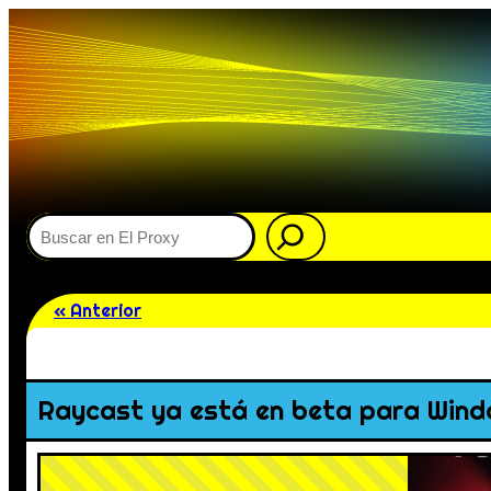
Buscar
« Anterior
Raycast ya está en beta para Win