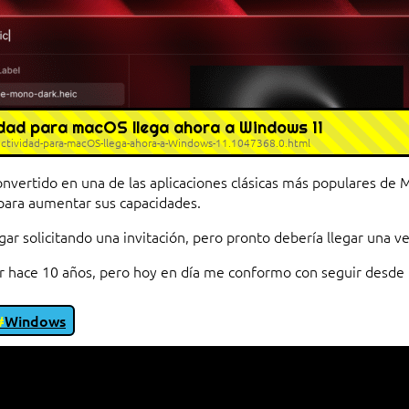
idad para macOS llega ahora a Windows 11
ctividad-para-macOS-llega-ahora-a-Windows-11.1047368.0.html
nvertido en una de las aplicaciones clásicas más populares de 
 para aumentar sus capacidades.
r solicitando una invitación, pero pronto debería llegar una ve
r hace 10 años, pero hoy en día me conformo con seguir desde 
Windows
io entre cliente y servidor en una red»