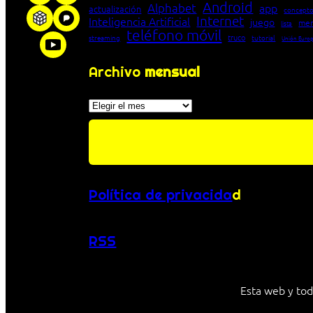
Android
Alphabet
app
actualización
concepto
Internet
Inteligencia Artificial
juego
men
lista
teléfono móvil
truco
streaming
tutorial
Unión Euro
Archivo
mensual
Archivos
Política de privacida
d
RSS
Esta web y tod