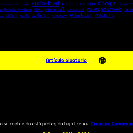
curiosidad
Google
código abierto
Google C
 informático
consejo
navegador web
nov
Microsoft
Meta
sajería instantánea
Mozilla Firefox
Windows
vídeo
webapp
YouTube
web
WhatsApp
pea
Artículo aleatorio
o su contenido está protegido bajo licencia
Creative Commons