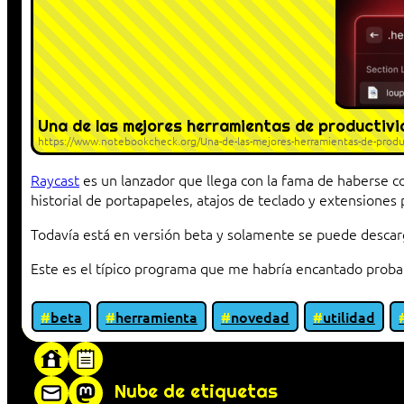
Una de las mejores herramientas de productiv
https://www.notebookcheck.org/Una-de-las-mejores-herramientas-de-produ
Raycast
es un lanzador que llega con la fama de haberse co
historial de portapapeles, atajos de teclado y extensiones
Todavía está en versión beta y solamente se puede descarga
Este es el típico programa que me habría encantado proba
beta
herramienta
novedad
utilidad
«Proxy: sistema que actúa como intermediar
Nube de etiquetas