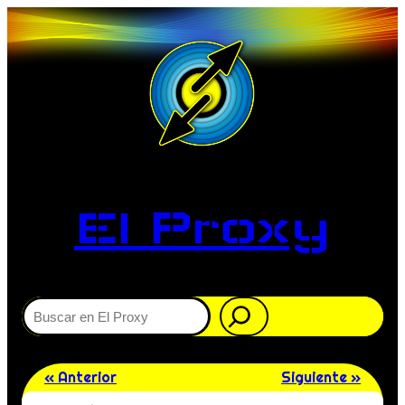
El Proxy
Buscar
« Anterior
Siguiente »