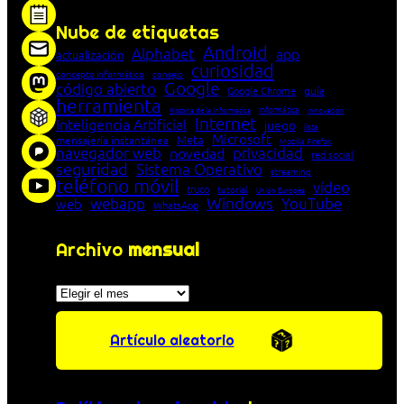
Nube de etiquetas
Android
Alphabet
app
actualización
curiosidad
concepto informático
consejo
Google
código abierto
Google Chrome
guía
herramienta
Informática
historia de la Informática
innovación
Internet
Inteligencia Artificial
juego
lista
Microsoft
Meta
mensajería instantánea
Mozilla Firefox
navegador web
novedad
privacidad
red social
seguridad
Sistema Operativo
streaming
teléfono móvil
vídeo
truco
tutorial
Unión Europea
Windows
webapp
YouTube
web
WhatsApp
Archivo
mensual
Archivos
Artículo aleatorio