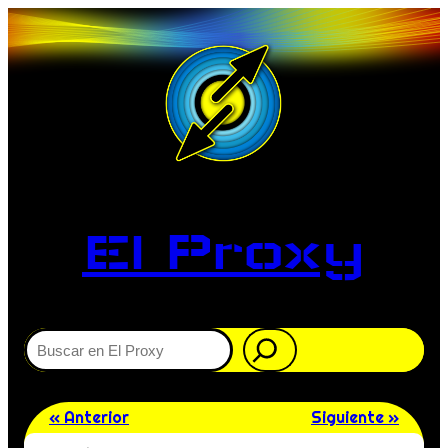
El Proxy
Buscar
« Anterior
Siguiente »