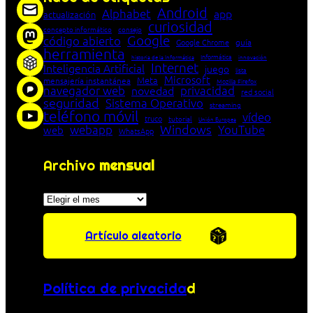
Android
Alphabet
app
actualización
curiosidad
concepto informático
consejo
Google
código abierto
Google Chrome
guía
herramienta
Informática
historia de la Informática
innovación
Internet
Inteligencia Artificial
juego
lista
Microsoft
Meta
mensajería instantánea
Mozilla Firefox
navegador web
novedad
privacidad
red social
seguridad
Sistema Operativo
streaming
teléfono móvil
vídeo
truco
tutorial
Unión Europea
Windows
webapp
YouTube
web
WhatsApp
Archivo
mensual
Archivos
Artículo aleatorio
Política de privacida
d