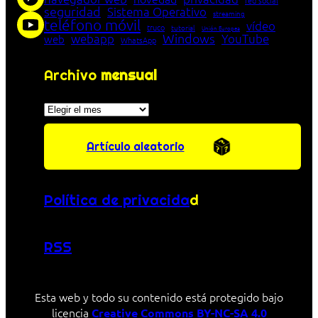
red social
seguridad
Sistema Operativo
streaming
teléfono móvil
vídeo
truco
tutorial
Unión Europea
Windows
webapp
YouTube
web
WhatsApp
Archivo
mensual
Archivos
Artículo aleatorio
Política de privacida
d
RSS
Esta web y todo su contenido está protegido bajo
licencia
Creative Commons BY-NC-SA 4.0