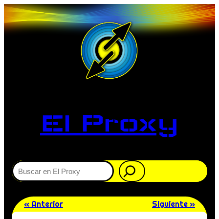
El Proxy
Buscar
« Anterior
Siguiente »