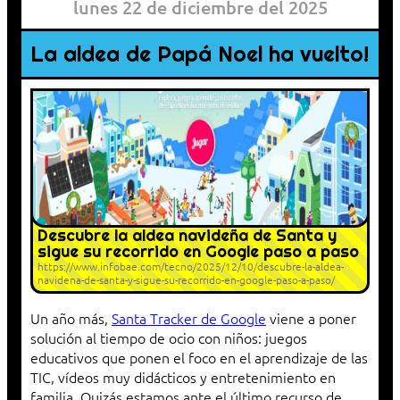
lunes 22 de diciembre del 2025
La aldea de Papá Noel ha vuelto!
Descubre la aldea navideña de Santa y
sigue su recorrido en Google paso a paso
https://www.infobae.com/tecno/2025/12/10/descubre-la-aldea-
navidena-de-santa-y-sigue-su-recorrido-en-google-paso-a-paso/
Un año más,
Santa Tracker de Google
viene a poner
solución al tiempo de ocio con niños: juegos
educativos que ponen el foco en el aprendizaje de las
TIC, vídeos muy didácticos y entretenimiento en
familia. Quizás estamos ante el último recurso de