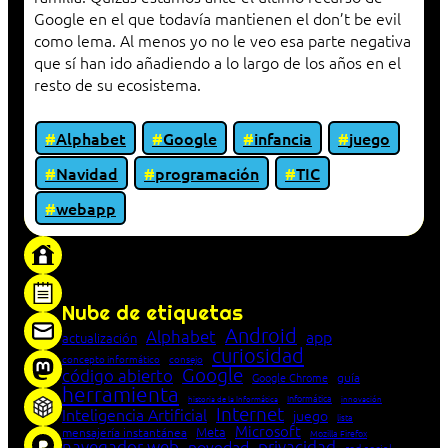
Google en el que todavía mantienen el don’t be evil
como lema. Al menos yo no le veo esa parte negativa
que sí han ido añadiendo a lo largo de los años en el
resto de su ecosistema.
Alphabet
Google
infancia
juego
Navidad
programación
TIC
webapp
«Proxy: sistema que actúa como intermediario
entre cliente y servidor en una red»
Nube de etiquetas
Android
Alphabet
app
actualización
curiosidad
concepto informático
consejo
Google
código abierto
Google Chrome
guía
herramienta
Informática
historia de la Informática
innovación
Internet
Inteligencia Artificial
juego
lista
Microsoft
Meta
mensajería instantánea
Mozilla Firefox
navegador web
novedad
privacidad