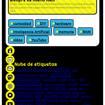
https://www.xatakamovil.com/mercado/hacerte-tu-propia-ram-casa-
opcion-para-evitar-pagar-sobrecoste-memorias-problema-que-no-
facil
curiosidad
DIY
hardware
Inteligencia Artificial
memoria
RAM
vídeo
YouTube
«Proxy: sistema que actúa como intermediario
entre cliente y servidor en una red»
Nube de etiquetas
Android
Alphabet
app
actualización
curiosidad
concepto informático
consejo
Google
código abierto
Google Chrome
guía
herramienta
Informática
historia de la Informática
innovación
Internet
Inteligencia Artificial
juego
lista
Microsoft
Meta
mensajería instantánea
Mozilla Firefox
navegador web
novedad
privacidad
red social
seguridad
Sistema Operativo
streaming
teléfono móvil
vídeo
truco
tutorial