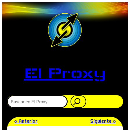
El Proxy
Buscar
« Anterior
Siguiente »