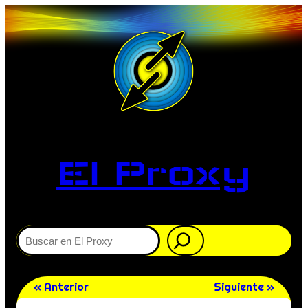
El Proxy
Buscar
« Anterior
Siguiente »