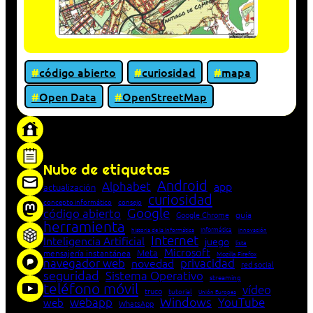
código abierto
curiosidad
mapa
Open Data
OpenStreetMap
«Proxy: sistema que actúa como intermediario
entre cliente y servidor en una red»
Nube de etiquetas
Android
Alphabet
app
actualización
curiosidad
concepto informático
consejo
Google
código abierto
Google Chrome
guía
herramienta
Informática
historia de la Informática
innovación
Internet
Inteligencia Artificial
juego
lista
Microsoft
Meta
mensajería instantánea
Mozilla Firefox
navegador web
novedad
privacidad
red social
seguridad
Sistema Operativo
streaming
teléfono móvil
vídeo
truco
tutorial
Unión Europea
Windows
webapp
YouTube
web
WhatsApp