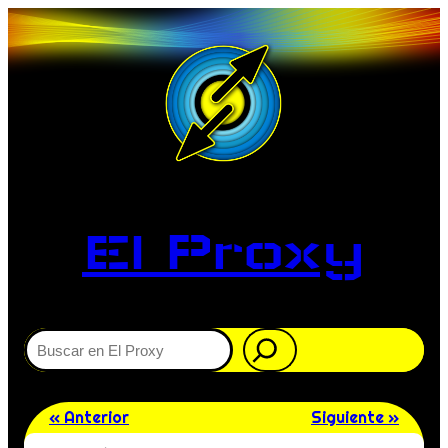
El Proxy
Buscar
« Anterior
Siguiente »