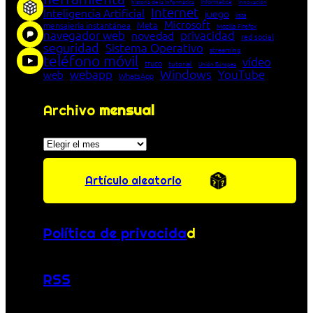
Informática
historia de la Informática
innovación
Internet
Inteligencia Artificial
juego
lista
Microsoft
Meta
mensajería instantánea
Mozilla Firefox
navegador web
novedad
privacidad
red social
seguridad
Sistema Operativo
streaming
teléfono móvil
vídeo
truco
tutorial
Unión Europea
Windows
webapp
YouTube
web
WhatsApp
Archivo
mensual
Archivos
Artículo aleatorio
Política de privacida
d
RSS