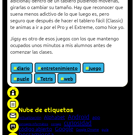
adicional) dentro de un tablero pudiendo moverlas,
girarlas o cambiar su tamaño. Hay que reconocer que
suena menos adictivo de lo que luego es, pero
seguro que después de hacer el tablero fácil (Classic)
te animas a ir a por el Pro y el Extreme, como hice yo.
Jigsy es otro de esos juegos con los que mantengo
ocupados unos minutos a mis alumnos antes de
comenzar las clases.
diario
entretenimiento
juego
puzle
Tetris
web
«Proxy: sistema que actúa como intermediario
entre cliente y servidor en una red»
Nube de etiquetas
Android
Alphabet
app
actualización
curiosidad
concepto informático
consejo
Google
código abierto
Google Chrome
guía
herramienta