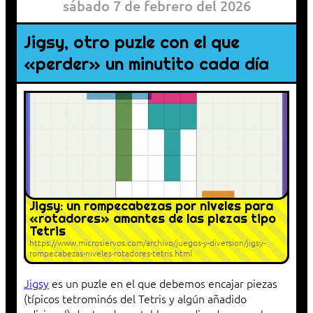
sábado 7 de febrero del 2026
Jigsy, otro puzle con el que
«perder» un minutito cada día
Jigsy: un rompecabezas por niveles para
«rotadores» amantes de las piezas tipo
Tetris
https://www.microsiervos.com/archivo/juegos-y-diversion/jigsy-
rompecabezas-niveles-rotadores-tetris.html
Jigsy
es un puzle en el que debemos encajar piezas
(típicos tetrominós del Tetris y algún añadido