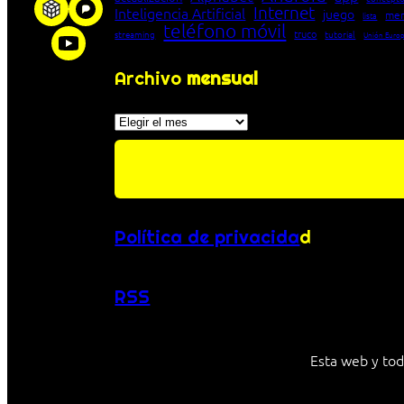
Internet
Inteligencia Artificial
juego
men
lista
teléfono móvil
truco
streaming
tutorial
Unión Euro
Archivo
mensual
Archivos
Política de privacida
d
RSS
Esta web y tod