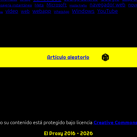
navegador web
nov
Microsoft
Meta
sajería instantánea
Mozilla Firefox
Windows
vídeo
webapp
YouTube
web
WhatsApp
pea
Artículo aleatorio
o su contenido está protegido bajo licencia
Creative Commons
El Proxy 2016 – 2026