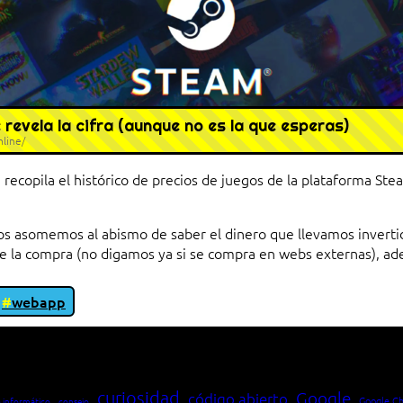
evela la cifra (aunque no es la que esperas)
nline/
recopila el histórico de precios de juegos de la plataforma Ste
 asomemos al abismo de saber el dinero que llevamos invertido
 de la compra (no digamos ya si se compra en webs externas), a
webapp
io entre cliente y servidor en una red»
curiosidad
Google
código abierto
Google C
 informático
consejo