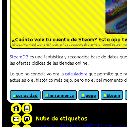
¿Cuánto vale tu cuenta de Steam? Esta app te r
https://www.softzone.es/noticias/juegos/app-calcular-valor-cuenta-steam-o
SteamDB
es una fantástica y reconocida base de datos que 
las ofertas cíclicas de las tiendas online.
Lo que no conocía yo era la
calculadora
que permite que nos
actuales o el histórico más bajo, pero no el del momento
curiosidad
herramienta
juego
Steam
«Proxy: sistema que actúa como intermediar
Nube de etiquetas
Android
Alphabet
app
actualización
concepto