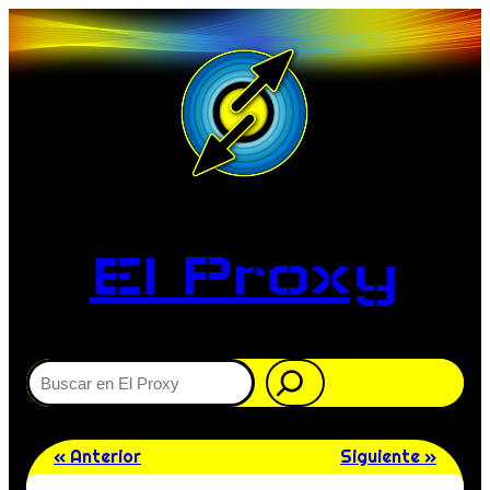
El Proxy
Buscar
« Anterior
Siguiente »