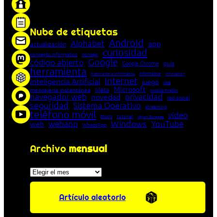
«Proxy: sistema que actúa como intermediario
entre cliente y servidor en una red»
Nube de etiquetas
Android
Alphabet
app
actualización
curiosidad
concepto informático
consejo
Google
código abierto
Google Chrome
guía
herramienta
Informática
historia de la Informática
innovación
Internet
Inteligencia Artificial
juego
lista
Microsoft
Meta
mensajería instantánea
Mozilla Firefox
navegador web
novedad
privacidad
red social
seguridad
Sistema Operativo
streaming
teléfono móvil
vídeo
truco
tutorial
Unión Europea
Windows
webapp
YouTube
web
WhatsApp
Archivo
mensual
Archivos
Artículo aleatorio