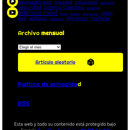
navegador web
novedad
privacidad
red social
seguridad
Sistema Operativo
streaming
teléfono móvil
vídeo
truco
tutorial
Unión Europea
Windows
webapp
YouTube
web
WhatsApp
Archivo
mensual
Archivos
Artículo aleatorio
Política de privacida
d
RSS
Esta web y todo su contenido está protegido bajo