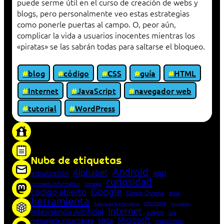
puede serme útil en el curso de creación de webs y
blogs, pero personalmente veo estas estrategias
como ponerle puertas al campo. O, peor aún,
complicar la vida a usuarios inocentes mientras los
«piratas» se las sabrán todas para saltarse el bloqueo.
blog
código
CSS
guía
HTML
Internet
JavaScript
navegador web
tutorial
WordPress
«Proxy: sistema que actúa como intermediario
entre cliente y servidor en una red»
Nube de etiquetas
Android
Alphabet
app
actualización
curiosidad
concepto informático
consejo
Google
código abierto
Google Chrome
guía
herramienta
Informática
historia de la Informática
innovación
Internet
Inteligencia Artificial
juego
lista
Microsoft
Meta
mensajería instantánea
Mozilla Firefox