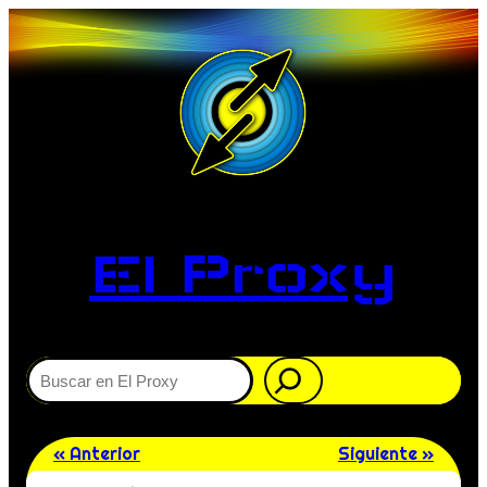
El Proxy
Buscar
« Anterior
Siguiente »